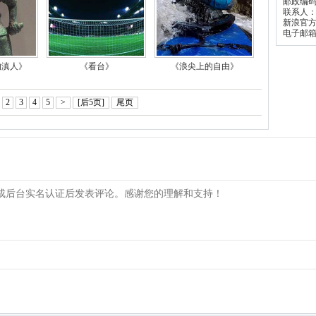
邮政编
联系人
新浪官
电子邮
的滇人》
《看台》
《浪尖上的自由》
2
3
4
5
>
[后5页]
尾页