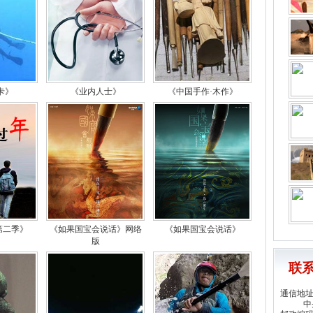
卡》
《业内人士》
《中国手作·木作》
第二季》
《如果国宝会说话》网络
《如果国宝会说话》
版
联
通信地
中央电