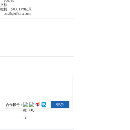
码：
100789
：
文静
方微博：
@CCTV9纪录
箱：
cctv9xjz@sina.com