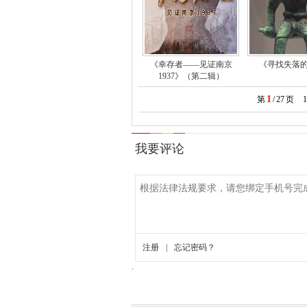
《幸存者——见证南京
《寻找失落
1937》（第二辑）
1
第
/
27
页
1