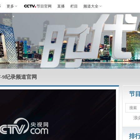
事
更多
节目官网
直播
栏目
频道大全
V-9纪录频道官网
节
浪
排