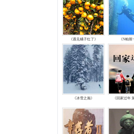
《遇见橘子红了》
《N帕斯
《冰雪之巅》
《回家过年 