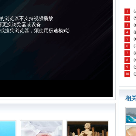
1
《
的浏览器不支持视频播放
2
《
请更换浏览器或设备
3
《
QQ或搜狗浏览器，须使用极速模式)
4
《
5
《
6
《
7
《
8
《
9
《
10
《
相