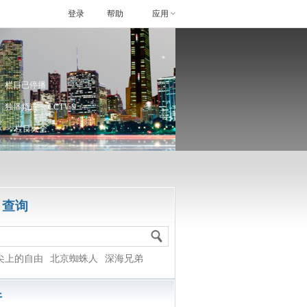
登录
帮助
应用
栏目已停播
独播频道： CCTV-9
>>栏目大全
目查询
尖上的自由
北京蜘蛛人
深海兄弟
行