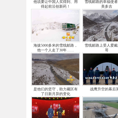
他说要让中国人买得到、用
雪线邮路的幸福使者
得起前沿创新药！
美多吉
海拔5000多米的雪线邮路，
雪线邮路上受人爱戴
他一个人走了30年……
哥
是他们的坚守，助力藏区有
战鹰升空的幕后
了日新月异的变化