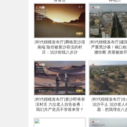
铮誓言
神动力
[时代楷模发布厅]腾格里沙漠
[时代楷模发布厅]建
南端 险些被黄沙吞没的村
严重黑沙暴！碗口粗
庄：治沙前线八步沙
腰吹断 房屋被掀
[时代楷模发布厅]黄沙即将吞
[时代楷模发布厅]
没村庄 六位老人自告奋勇：
治沙不止 治沙老人
我们共产党员不管谁来管？
愿：把我埋在八