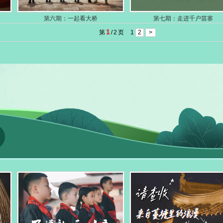
第六期：一起看大桥
第七期：走进千户苗寨
1
第
/
2
页
1
2
>