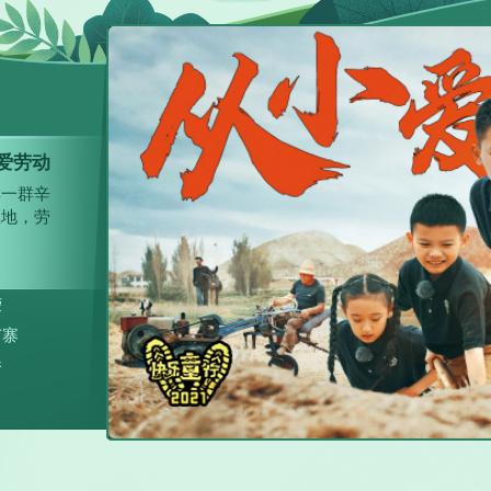
日
动
最光荣
忙碌着，
去，一起
苗寨
桥