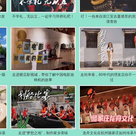
来发
不学礼，无以立，一起学习拜师礼吧！
叮！一份来自浙江安吉蔓塘里的浪
请查收
一眼
走进横店影视城，带你了解中国电影放
走街串巷，80年代的理发店你不一
映机的故事
过
乡菜
走进“梦想之地”，制作家乡美味
龙舟文化在杭州骆家庄如何传承