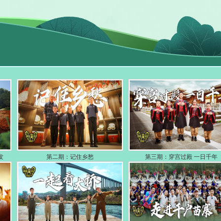
发
第二期：记住乡愁
第三期：穿宫过殿 一日千年