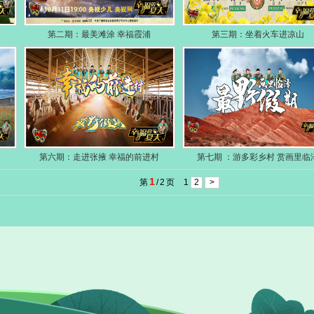
第二期：最美滩涂 幸福霞浦
第三期：坐着火车进凉山
第六期：走进张掖 幸福的前进村
第七期 ：游多彩乡村 赏画里临
1
第
/
2
页
1
2
>