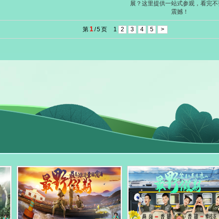
展？这里提供一站式参观，看完不
震撼！
1
第
/
5
页
1
2
3
4
5
>