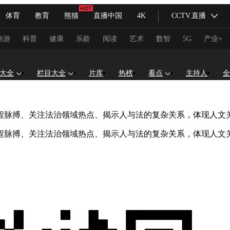
体育
教育
熊猫
直播中国
4K
CCTV.直播
式妙语
主持人
下载央视影音
热解读
天天学习
旅游
科普
健康
乐龄
阅读
艺术
数智
5G
产业+
纪录片网
国家大剧院
大型活动
大全
栏目大全
片库
热榜
看点
主持人
全
程脉搏、关注法治领域热点、揭示人与法的复杂关系，体现人文
科技
法治
文娱
人物
公益
图片
程脉搏、关注法治领域热点、揭示人与法的复杂关系，体现人文
习式妙语
央视快评
央视网评
光华锐评
锋面
频道
VR/AR
4K专区
全景新闻
请入列
人生第一次
人生第二次
冬奥会
CBA
NBA
中超
国足
国际足球
网球
综
体育江湖
文化体育
冰雪道路
足球道路