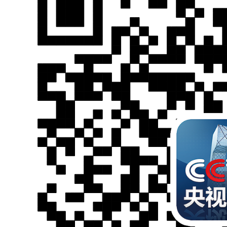
财经
教育
乡村振兴
生态环境
一带一路
大国智造
大国展会
大国保险
云顶对话
CCTV.节目官网
直播
节目单
栏目
片库