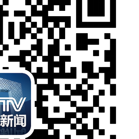
央博
非遗
文化
旅游
科普
健康
乐龄
阅读
云起
超级工厂
智敬中国
全民健康
颜选攻略
海洋
收视榜
总台企业白名单