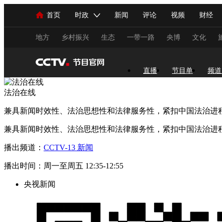
首页
时政
新闻
评论
视频
财经
人民领袖习近平
直播
海外频道
片库
iPanda
栏目大全
联播+
English
中国领导人
节目单
Монгол
听音
央视快评
微视频
习
地方
乡村振兴
生态
一带一路
央博
文化
总台春晚
网络春晚
共产党员网
秧纪录
直播
节目单
频道
法治在线
兼具新闻时效性、法治思想性和法律服务性，紧扣中国法治进
新闻
国内
国际
评论
经济
军事
兼具新闻时效性、法治思想性和法律服务性，紧扣中国法治进
人民领袖习近平
联播+
热解读
天天学习
播出频道：
CCTV-13 新闻
视频
小央视频
小央直播
直播中国
熊猫
播出时间：周一至周五 12:35-12:55
现场
前线
比划
快看
蓝海中国
新兵
央视新闻
体育
直播
竞猜
2026年世界杯
2026年
VIP会员
CCTV奥林匹克频道
生活体育大会