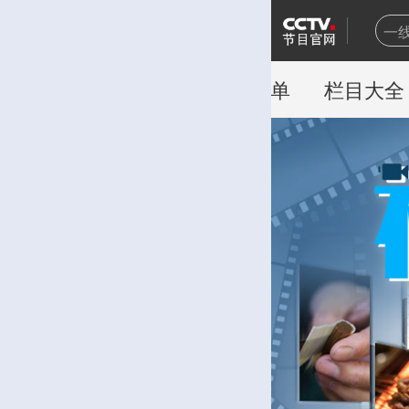
一
天
hot
豪
首页
直播
听音
节目单
栏目大全
乒
新
世
熊
今
新
百