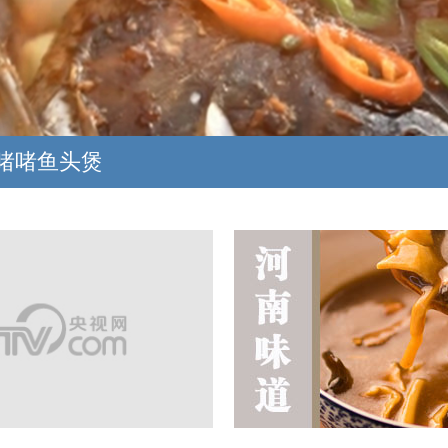
啫啫鱼头煲