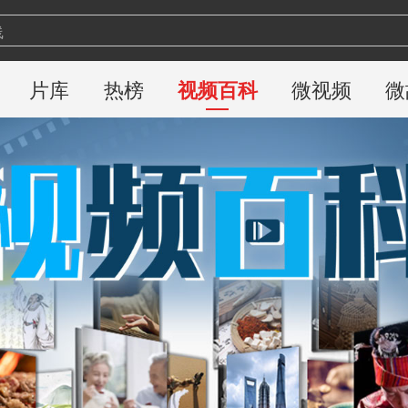
线
网
门盛宴
片库
热榜
视频百科
微视频
微
乓球
闻联播
界杯
出没
日说法
闻周刊
家讲坛