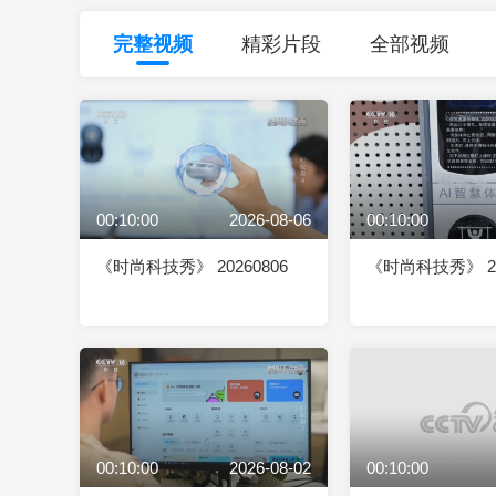
财经
教育
乡村振兴
生态环境
一带一路
完整视频
精彩片段
全部视频
大国智造
大国展会
大国保险
云顶对话
00:10:00
2026-08-06
00:10:00
CCTV.节目官网
直播
节目单
栏目
片库
《时尚科技秀》 20260806
《时尚科技秀》 20
00:10:00
2026-08-02
00:10:00