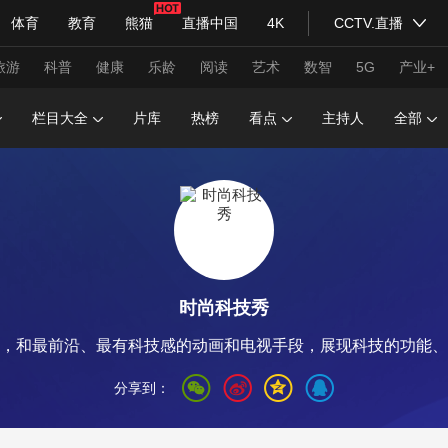
体育
教育
熊猫
直播中国
4K
CCTV.直播
式妙语
主持人
下载央视影音
热解读
天天学习
旅游
科普
健康
乐龄
阅读
艺术
数智
5G
产业+
栏目大全
片库
热榜
看点
主持人
全部
纪录片网
国家大剧院
大型活动
科技
法治
文娱
人物
公益
图片
习式妙语
央视快评
央视网评
光华锐评
锋面
时尚科技秀
频道
VR/AR
4K专区
全景新闻
，和最前沿、最有科技感的动画和电视手段，展现科技的功能、
请入列
人生第一次
人生第二次
分享到：
年冬奥会
CBA
NBA
中超
国足
国际足球
网球
综
体育江湖
文化体育
冰雪道路
足球道路