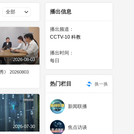
艺术
汽车
数智
5G
产业+
播出信息
时尚
天气
才艺
网展
央央好物
播出频道：
CCTV-10 科教
播出时间：
2026-08-03
每日
 20260803
热门栏目
换一换
新闻联播
2026-07-30
焦点访谈