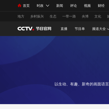
首页
时政
新闻
评论
视频
财经
人民领袖习近平
直播
海外频道
片库
iPanda
栏目大全
联播+
English
中国领导人
节目单
Монгол
听音
央视快评
微视频
习
地方
乡村振兴
生态
一带一路
央博
文化
直播
节目单
频道大全
总台春晚
网络春晚
共产党员网
秧纪录
新闻
国内
国际
评论
经济
军事
人民领袖习近平
联播+
热解读
天天学习
视频
小央视频
小央直播
直播中国
熊猫
以生动、有趣、新奇的画面语言
现场
前线
比划
快看
蓝海中国
新兵
体育
直播
竞猜
2026年世界杯
2026
VIP会员
CCTV奥林匹克频道
生活体育大会