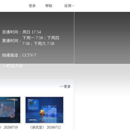
登录
帮助
应用
首播时间：
周日 17:54
下周一 7:58；下周四
重播时间：
7:58；下周六 7:58
独播频道：
CCTV-7
>>栏目大全
>>更多
20260719
《讲武堂》 20260712