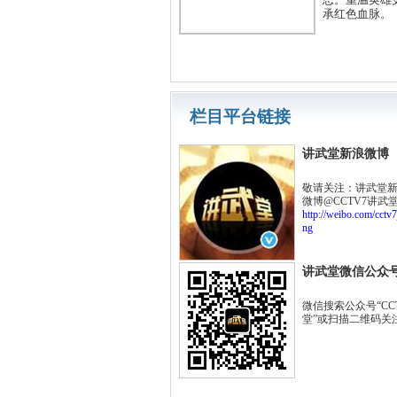
承红色血脉。
栏目平台链接
讲武堂新浪微博
敬请关注：讲武堂
微博@CCTV7讲武
http://weibo.com/cctv
ng
讲武堂微信公众
微信搜索公众号“CC
堂”或扫描二维码关