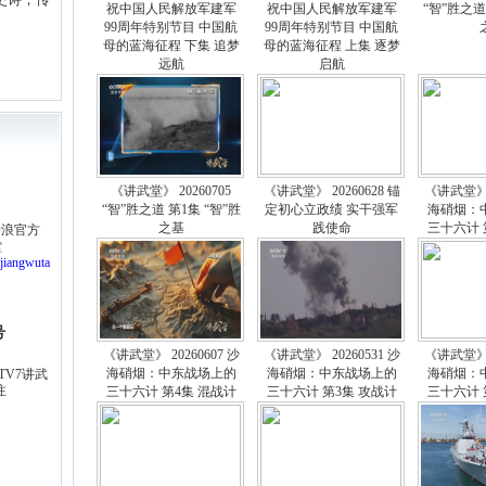
祝中国人民解放军建军
祝中国人民解放军建军
“智”胜之道
99周年特别节目 中国航
99周年特别节目 中国航
母的蓝海征程 下集 追梦
母的蓝海征程 上集 逐梦
远航
启航
《讲武堂》 20260705
《讲武堂》 20260628 锚
《讲武堂》 2
“智”胜之道 第1集 “智”胜
定初心立政绩 实干强军
海硝烟：
之基
践使命
三十六计 
新浪官方
堂
7jiangwuta
号
《讲武堂》 20260607 沙
《讲武堂》 20260531 沙
《讲武堂》 2
海硝烟：中东战场上的
海硝烟：中东战场上的
海硝烟：
TV7讲武
注
三十六计 第4集 混战计
三十六计 第3集 攻战计
三十六计 