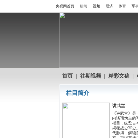
央视网首页
新闻
视频
经济
体育
军
首页
|
往期视频
|
精彩文稿
|
栏目简介
讲武堂
《讲武堂》是
内谈话为主的
栏目，纵览古
揭秘战史军史
代脉搏，解读
态。重温英雄