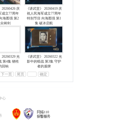
0260426 庆
《讲武堂》 20260419 庆
军成立77周年
祝人民海军成立77周年
向海图强 第2
特别节目 向海图强 第1
浪尖铸剑
集 破冰启航
0260329 光
《讲武堂》 20260322 光
 第4集 牺牲
影中的暗战 第3集 守护
的回响
者的盾牌
下一页
尾页
确定
中心
号