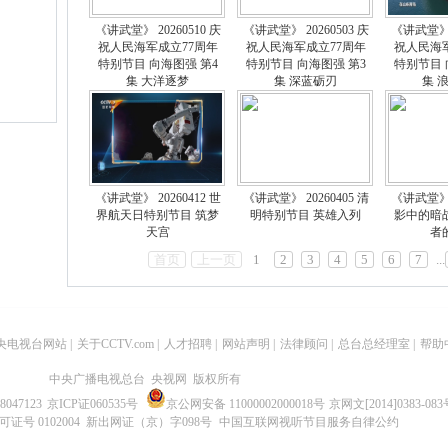
《讲武堂》 20260510 庆
《讲武堂》 20260503 庆
《讲武堂》 2
祝人民海军成立77周年
祝人民海军成立77周年
祝人民海
特别节目 向海图强 第4
特别节目 向海图强 第3
特别节目 
集 大洋逐梦
集 深蓝砺刃
集 
《讲武堂》 20260412 世
《讲武堂》 20260405 清
《讲武堂》 2
界航天日特别节目 筑梦
明特别节目 英雄入列
影中的暗战
天宫
者
首页
上一页
1
2
3
4
5
6
7
...
央电视台网站
|
关于CCTV.com
|
人才招聘
|
网站声明
|
法律顾问
|
总台总经理室
|
帮助
中央广播电视总台 央视网 版权所有
47123
京ICP证060535号
京公网安备 11000002000018号
京网文[2014]0383-083
号 0102004 新出网证（京）字098号
中国互联网视听节目服务自律公约