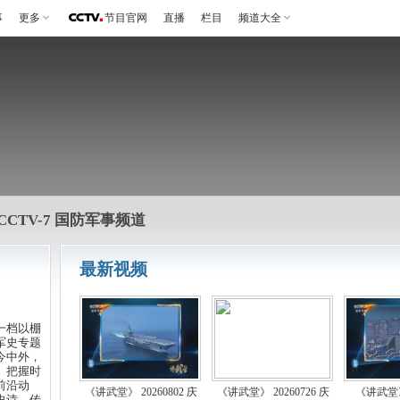
事
更多
节目官网
直播
栏目
频道大全
CCTV-7 国防军事频道
最新视频
一档以棚
军史专题
今中外，
。把握时
前沿动
《讲武堂》 20260802 庆
《讲武堂》 20260726 庆
《讲武堂》 
史诗，传