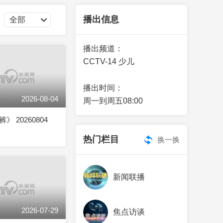
艺术
汽车
数智
5G
产业+
播出信息
时尚
天气
才艺
网展
央央好物
播出频道：
CCTV-14 少儿
播出时间：
2026-08-04
周一到周五08:00
 20260804
热门栏目
换一换
新闻联播
2026-07-29
焦点访谈