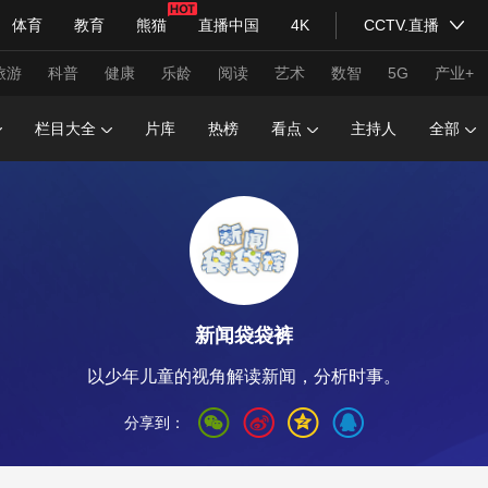
体育
教育
熊猫
直播中国
4K
CCTV.直播
式妙语
主持人
下载央视影音
热解读
天天学习
旅游
科普
健康
乐龄
阅读
艺术
数智
5G
产业+
栏目大全
片库
热榜
看点
主持人
全部
纪录片网
国家大剧院
大型活动
科技
法治
文娱
人物
公益
图片
习式妙语
央视快评
央视网评
光华锐评
锋面
新闻袋袋裤
频道
VR/AR
4K专区
全景新闻
以少年儿童的视角解读新闻，分析时事。
请入列
人生第一次
人生第二次
分享到：
年冬奥会
CBA
NBA
中超
国足
国际足球
网球
综
体育江湖
文化体育
冰雪道路
足球道路