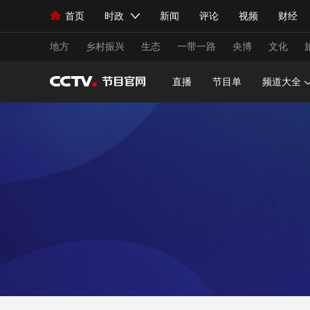
首页
时政
新闻
评论
视频
财经
人民领袖习近平
直播
海外频道
片库
iPanda
栏目大全
联播+
English
中国领导人
节目单
Монгол
听音
央视快评
微视频
习
地方
乡村振兴
生态
一带一路
央博
文化
直播
节目单
频道大全
总台春晚
网络春晚
共产党员网
秧纪录
新闻
国内
国际
评论
经济
军事
人民领袖习近平
联播+
热解读
天天学习
视频
小央视频
小央直播
直播中国
熊猫
现场
前线
比划
快看
蓝海中国
新兵
体育
直播
竞猜
2026年世界杯
2026
VIP会员
CCTV奥林匹克频道
生活体育大会