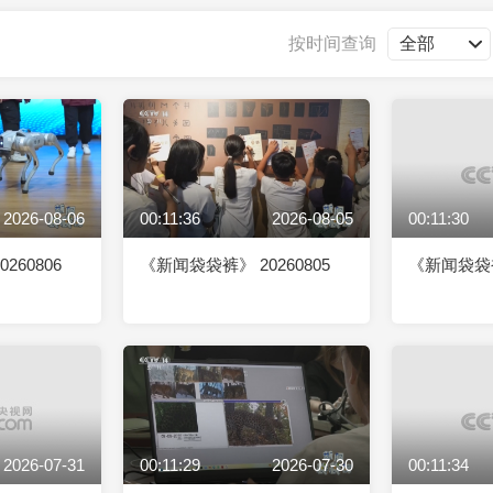
央博
非遗
文化
旅游
科普
健康
乐龄
阅读
按时间查询
云起
超级工厂
智敬中国
全民健康
颜选攻略
海洋
2026-08-06
00:11:36
2026-08-05
00:11:30
热播榜
总台企业白名单
260806
《新闻袋袋裤》 20260805
《新闻袋袋裤》
2026-07-31
00:11:29
2026-07-30
00:11:34