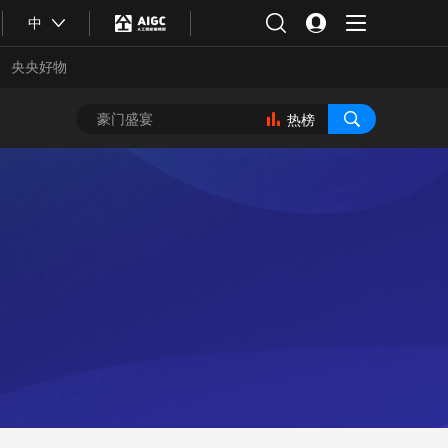
中
央央好物
热榜
合体育
亚冬会