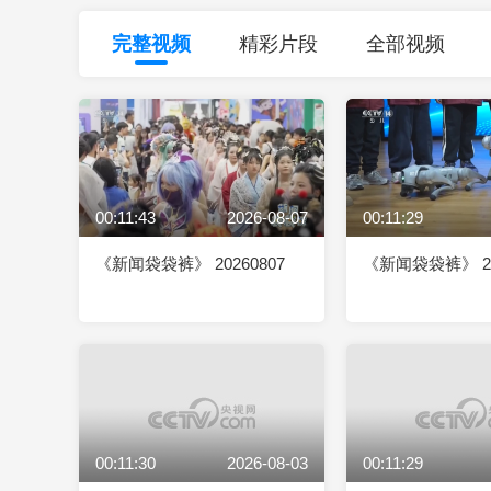
财经
教育
乡村振兴
生态环境
一带一路
完整视频
精彩片段
全部视频
大国智造
大国展会
大国保险
云顶对话
00:11:43
2026-08-07
00:11:29
CCTV.节目官网
直播
节目单
栏目
片库
《新闻袋袋裤》 20260807
《新闻袋袋裤》 20
00:11:30
2026-08-03
00:11:29