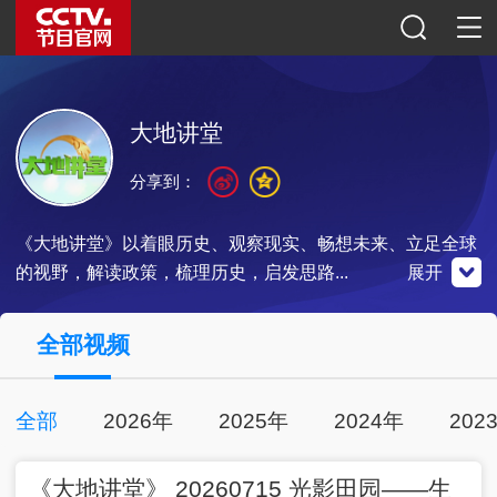
大地讲堂
分享到：
《大地讲堂》以着眼历史、观察现实、畅想未来、立足全球
的视野，解读政策，梳理历史，启发思路...
展开
央视频
全部视频
官方微博
微信公众号
全部
2026年
2025年
2024年
202
00:24:59
2026-07-15
扫一扫关注
扫一扫关注
扫一扫下载
完整版
《大地讲堂》 20260715 光影田园——生