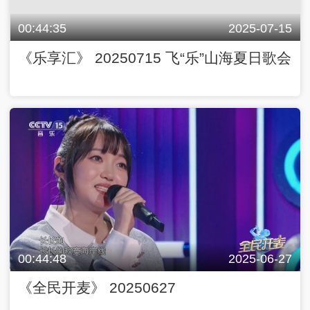
00:44:35
2025-07-15
《乐享汇》 20250715 飞“乐”山海夏日歌会
00:44:48
2025-06-27
《全民开麦》 20250627