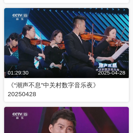
01:29:30
2025-04-28
《“潮声不息”中关村数字音乐夜》
20250428