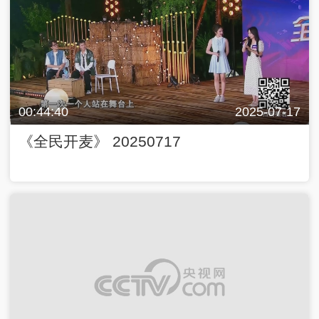
00:44:40
2025-07-17
《全民开麦》 20250717