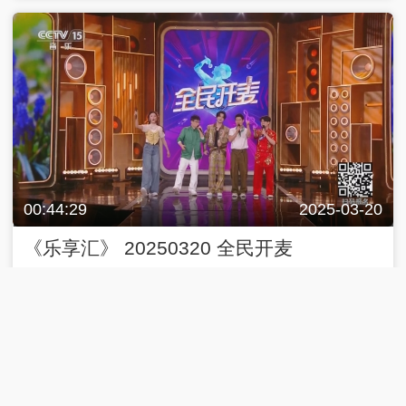
00:44:29
2025-03-20
《乐享汇》 20250320 全民开麦