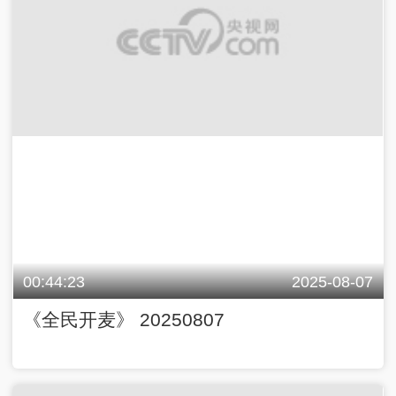
00:44:23
2025-08-07
《全民开麦》 20250807