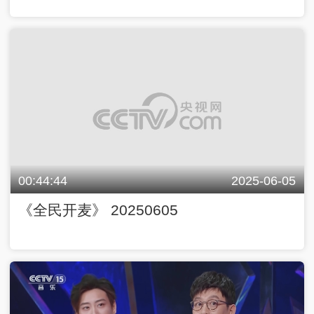
00:44:44
2025-06-05
《全民开麦》 20250605