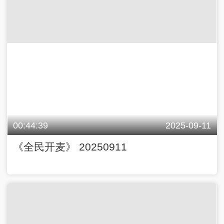
00:44:39
2025-09-11
《全民开麦》 20250911