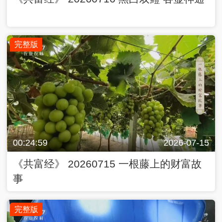
完整版
00:24:59
2026-07-15
《共富经》 20260715 一根藤上的财富故
事
完整版