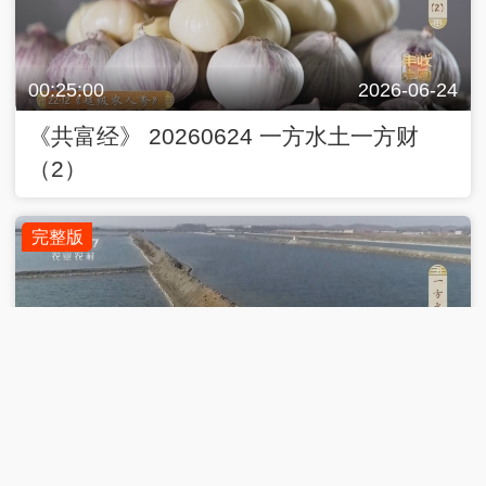
00:25:00
2026-06-24
《共富经》 20260624 一方水土一方财
（2）
完整版
00:24:59
2026-06-23