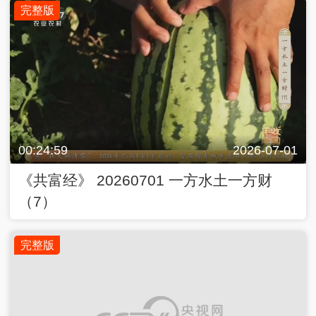
完整版
00:24:59
2026-07-01
《共富经》 20260701 一方水土一方财
（7）
完整版