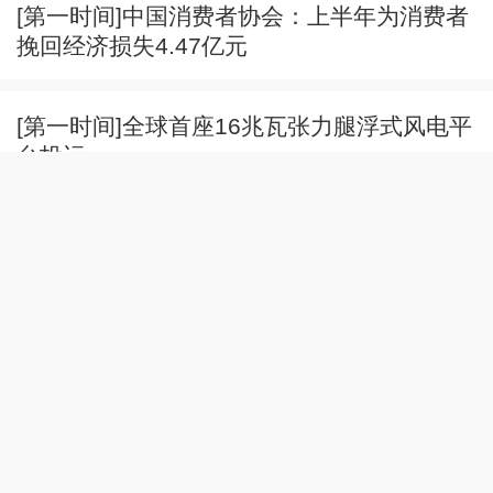
[第一时间]中国消费者协会：上半年为消费者
挽回经济损失4.47亿元
[第一时间]全球首座16兆瓦张力腿浮式风电平
台投运
[第一时间]车市新风向 二手车交易量接近新车
二手车流通新生态加速成型
《第一时间》 20260806 2/2
完整版
[第一时间]车市新风向 北京：二手燃油车以价
换量带动销量回暖