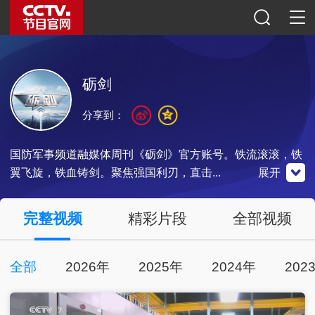
砺剑
分享到：
国防军事频道融媒体周刊《砺剑》官方账号。铁流滚滚，铁
翼飞旋，铁血铸剑。聚焦强国利刃，直击...
展开
官网微博
微信公众号
央视影音
完整视频
精彩片段
全部视频
全部
2026年
2025年
2024年
202
点击关注
扫一扫关注
点击下载