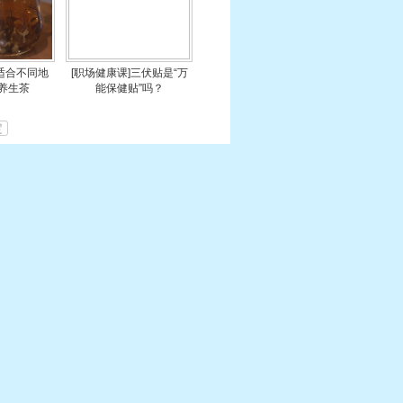
]适合不同地
[职场健康课]三伏贴是“万
养生茶
能保健贴”吗？
定