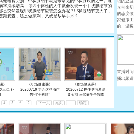
其他器官受损，甲状腺结节就是最常见的甲状腺疾病之一。近
场的亚健
病率持续增高，每四个体检的人中就会发现一个甲状腺结节的
众带来切
那么突然发现甲状腺结节应该怎么办呢？甲状腺结节变大了，
的态度做
定期复查，还是做穿刺，又或是尽早手术？
家健康工
的、温暖
更多
首播时间
播出频道
课》
《职场健康课》
《职场健康课》
暑吃三仁 补
20260719 学会这些动作
20260712 抓住冬病夏治
时
告别“手机脖”
黄金期 三伏养生全攻略
4
5
6
7
...
下一页
尾页
确定