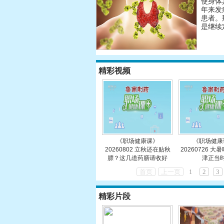
使身体
年来发
患者。
是继续
精彩视频
《职场健康课》
《职场健康
20260802 立秋还在贴秋
20260726 大
膘？这几道药膳请收好
津正当
首页
上一页
1
2
3
精彩片段