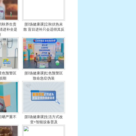
]初秋养生贵
[职场健康课]立秋伏热未
不清进补全是
散 盲目进补只会适得其反
担
]黄色预警区
[职场健康课]红色预警区
损期
致命急症伪装
]日晒严重不
[职场健康课]生活方式改
变+智能设备普及