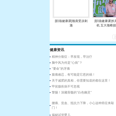
[职场健康课]颈肩受凉刺
[职场健康课]
激
机 五大颈椎
健康资讯
精神分裂症：早发现，早治疗
脑中风为何是“心病”？
“要命”的牙痛
腹痛难忍，有可能是它惹的祸！
关于减肥的真相，你需要知道的都在这里！
甲状腺疾病不可忽视
警惕！深藏骨髓的“白色幽灵”
腰痛、贫血、抵抗力下降，小心这种癌症来敲
门！
揭秘试管婴儿