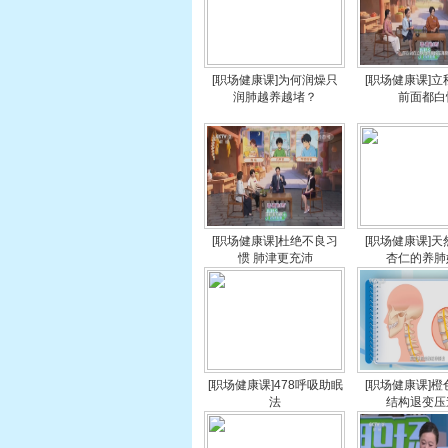
[职场健康课]为何润燥只
[职场健康课]
润肺越养越堵？
前面都白
[职场健康课]杜绝不良习
[职场健康课]
惯 肺津更充沛
杏仁的养肺
[职场健康课]478呼吸助眠
[职场健康课]
法
结构退变压