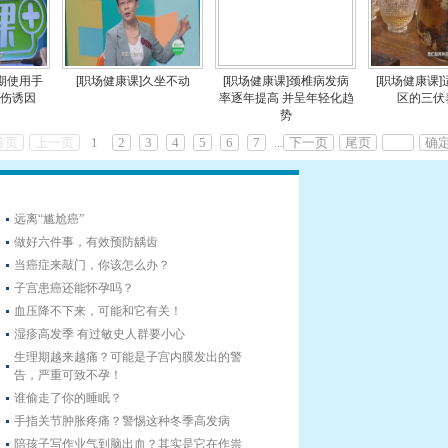
长期使用手
[职场健康课]久坐不动
[职场健康课]颈椎病发病
[职场健康课
损伤诱因
率逐年提高 并呈年轻化趋
区的三伏
势
首页
上一页
1
2
3
4
5
6
7
...
下一页
尾页
确
远离“尴尬癌”
做好六件事，有效预防龋齿
当癌症来敲门，你该怎么办？
子宫患癌还能怀孕吗？
血压降不下来，可能和它有关！
湿疹高发季 有过敏史人群要小心
生理期越来越痛？可能是子宫内膜发出的警
告，严重可致不孕！
谁偷走了你的睡眠？
手指关节肿胀疼痛？警惕这种冬季高发病
陪孩子写作业气到脑出血？其实是它在作祟