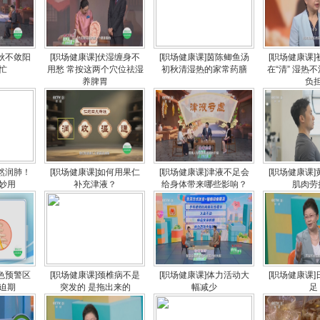
立秋不敛阳
[职场健康课]伏湿缠身不
[职场健康课]茵陈鲫鱼汤
[职场健康课
忙
用愁 常按这两个穴位祛湿
初秋清湿热的家常药膳
在“清” 湿热
养脾胃
负
天然润肺！
[职场健康课]如何用果仁
[职场健康课]津液不足会
[职场健康课
妙用
补充津液？
给身体带来哪些影响？
肌肉劳
橙色预警区
[职场健康课]颈椎病不是
[职场健康课]体力活动大
[职场健康课
迫期
突发的 是拖出来的
幅减少
足