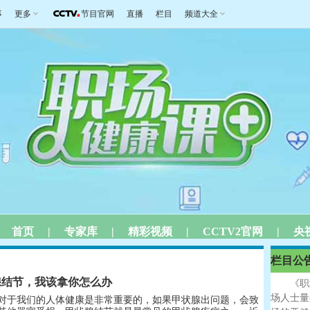
事
更多
节目官网
直播
栏目
频道大全
首页
|
专家库
|
精彩视频
|
CCTV2官网
|
央
栏目公
腺结节，我该拿你怎么办
《职场
场人士量
对于我们的人体健康是非常重要的，如果甲状腺出问题，会致