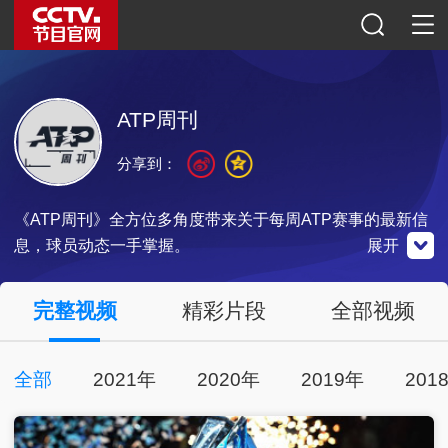
ATP周刊
分享到：
《ATP周刊》全方位多角度带来关于每周ATP赛事的最新信
息，球员动态一手掌握。
展开
体育微博
体育公众号
完整视频
精彩片段
全部视频
央视影音
全部
2021年
2020年
2019年
201
点击观看
点击关注
扫一扫关注