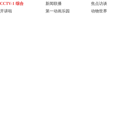
CCTV-1 综合
新闻联播
焦点访谈
开讲啦
第一动画乐园
动物世界
中华民族
秘境之眼
生活圈