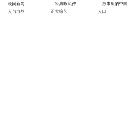
晚间新闻
经典咏流传
故事里的中国
人与自然
正大综艺
人口
中国诗词大会
典籍里的中国
我有传家宝