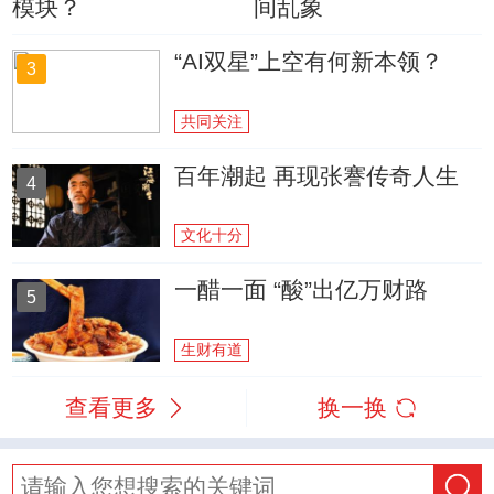
模块？
间乱象
“AI双星”上空有何新本领？
3
共同关注
百年潮起 再现张謇传奇人生
4
文化十分
一醋一面 “酸”出亿万财路
5
生财有道
查看更多
换一换