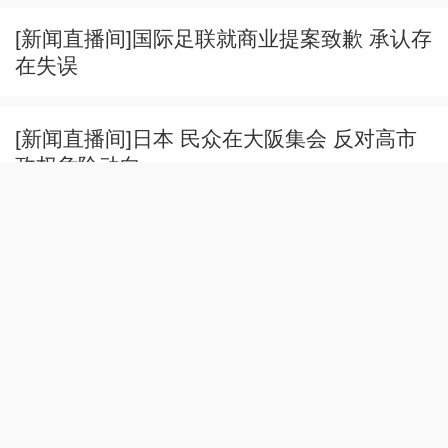
[新闻直播间]国际足联就商业提案致歉 承认存
在失误
[新闻直播间]日本 民众在大阪集会 反对高市
政权危险动向
[新闻直播间]多国外长联合谴责以色列持续侵
犯加沙地带
[新闻直播间]关注巴以局势 以色列军队及定居
者袭击约旦河西岸多地
[新闻直播间]美媒称美总统与防长就弹药问