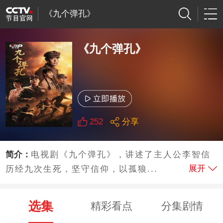
《九个弹孔》
《九个弹孔》
252
分享
简介：
电视剧《九个弹孔》，讲述了主人公李智信
展开
历经九次生死，坚守信仰，以孤狼...
选集
精彩看点
分集剧情