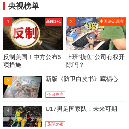
央视榜单
1
2
新闻1+1
中国法治观察
反制美国！中方公布5
上班“摸鱼”公司有权开
项措施
除吗？
新版《防卫白皮书》藏祸心
3
今日关注
U17男足国家队：未来可期
4
足球之夜