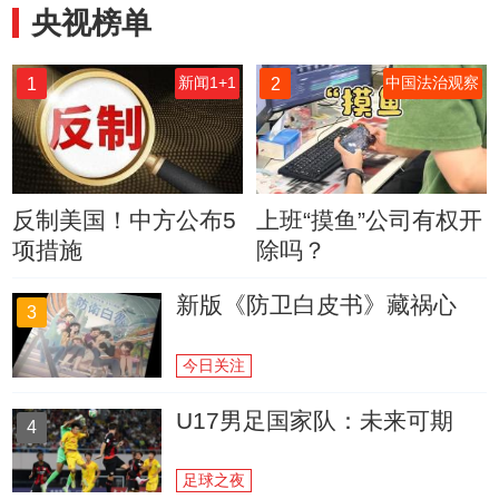
央视榜单
1
2
新闻1+1
中国法治观察
反制美国！中方公布5
上班“摸鱼”公司有权开
项措施
除吗？
新版《防卫白皮书》藏祸心
3
今日关注
U17男足国家队：未来可期
4
足球之夜