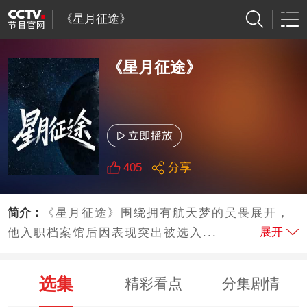
《星月征途》
《星月征途》
405
分享
简介：
《星月征途》围绕拥有航天梦的吴畏展开，
展开
他入职档案馆后因表现突出被选入...
选集
精彩看点
分集剧情