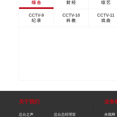
综 合
财 经
综 艺
CCTV-9
CCTV-10
CCTV-11
纪 录
科 教
戏 曲
关于我们
业务
总台之声
总台总经理室
央视网