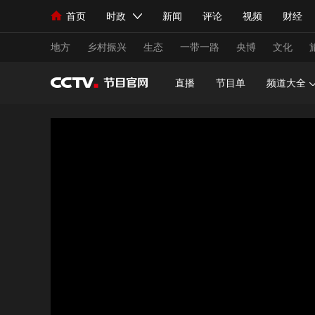
首页
时政
新闻
评论
视频
财经
人民领袖习近平
直播
海外频道
片库
iPanda
栏目大全
联播+
English
中国领导人
节目单
Монгол
听音
央视快评
微视频
习
地方
乡村振兴
生态
一带一路
央博
文化
直播
节目单
频道大全
总台春晚
网络春晚
共产党员网
秧纪录
新闻
国内
国际
评论
经济
军事
人民领袖习近平
联播+
热解读
天天学习
视频
小央视频
小央直播
直播中国
熊猫
现场
前线
比划
快看
蓝海中国
新兵
体育
直播
竞猜
2026年世界杯
2026
VIP会员
CCTV奥林匹克频道
生活体育大会