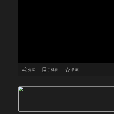
财经
教育
乡村振兴
生态环境
一带一路
大国智造
大国展会
大国保险
云顶对话
CCTV.节目官网
直播
节目单
栏目
片库
分享
手机看
收藏