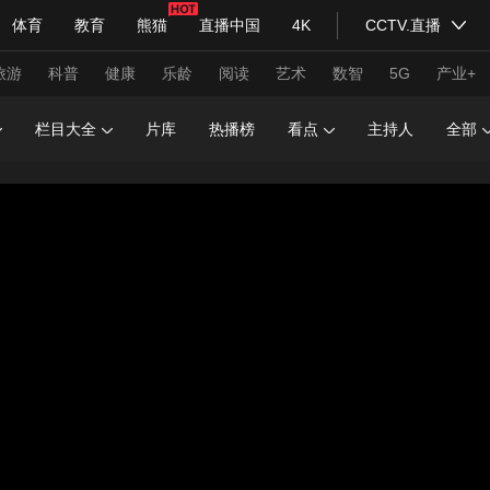
体育
教育
熊猫
直播中国
4K
CCTV.直播
式妙语
主持人
下载央视影音
热解读
天天学习
旅游
科普
健康
乐龄
阅读
艺术
数智
5G
产业+
栏目大全
片库
热播榜
看点
主持人
全部
纪录片网
国家大剧院
大型活动
科技
法治
文娱
人物
公益
图片
习式妙语
央视快评
央视网评
光华锐评
锋面
频道
VR/AR
4K专区
全景新闻
请入列
人生第一次
人生第二次
年冬奥会
CBA
NBA
中超
国足
国际足球
网球
综
体育江湖
文化体育
冰雪道路
足球道路