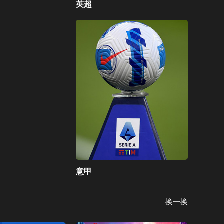
英超
意甲
换一换