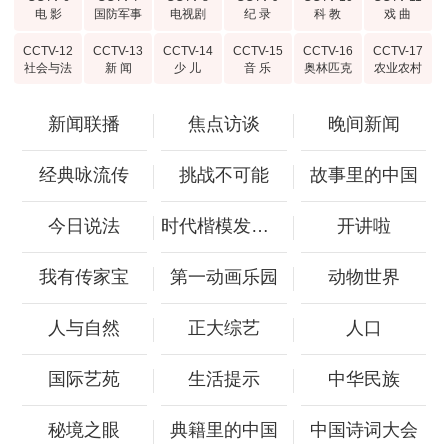
电 影
国防军事
电视剧
纪 录
科 教
戏 曲
CCTV-12
CCTV-13
CCTV-14
CCTV-15
CCTV-16
CCTV-17
社会与法
新 闻
少 儿
音 乐
奥林匹克
农业农村
新闻联播
焦点访谈
晚间新闻
经典咏流传
挑战不可能
故事里的中国
今日说法
时代楷模发布厅
开讲啦
我有传家宝
第一动画乐园
动物世界
人与自然
正大综艺
人口
国际艺苑
生活提示
中华民族
秘境之眼
典籍里的中国
中国诗词大会