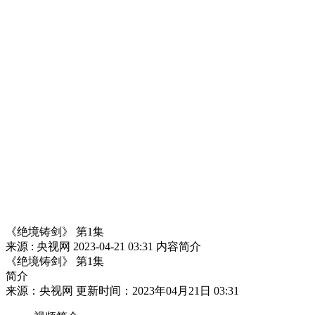
财经
教育
乡村振兴
生态环境
一带一路
大国智造
大国展会
大国保险
云顶对话
CCTV.节目官网
直播
节目单
栏目
片库
《绝境铸剑》 第1集
来源 : 央视网
2023-04-21 03:31
内容简介
《绝境铸剑》 第1集
简介
来源：央视网 更新时间：2023年04月21日 03:31