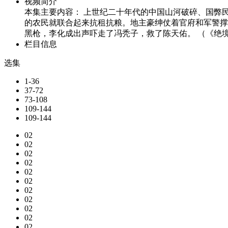
视频简介
本集主要内容： 上世纪二十年代的中国山河破碎、国弊
的农民就联合起来抗租抗粮。地主豪绅仗着官府和军警撑
黑枪，李化成出声吓走了冯秃子，救了陈天佑。 （《绝境
栏目信息
选集
1-36
37-72
73-108
109-144
109-144
02
02
02
02
02
02
02
02
02
02
02