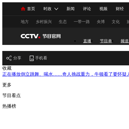
首页
时政
新闻
评论
视频
财经
人民领袖习近平
直播
海外频道
片库
iPanda
栏目大全
联播+
English
中国领导人
节目单
Монгол
听音
央视快评
微视频
习
地方
乡村振兴
生态
一带一路
央博
文化
总台春晚
网络春晚
共产党员网
秧纪录
直播
节目单
频道
节目官网
分享
手机看
新闻
国内
国际
评论
经济
军事
收藏
正在播放
倒立跳舞、喝水……奇人挑战重力，牛顿看了要怀疑
人民领袖习近平
联播+
热解读
天天学习
更多
视频
小央视频
小央直播
直播中国
熊猫
节目看点
现场
前线
比划
快看
蓝海中国
新兵
热播榜
体育
直播
竞猜
2026年世界杯
2026年
VIP会员
CCTV奥林匹克频道
生活体育大会