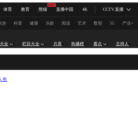
体育
教育
熊猫
直播中国
4K
CCTV.直播
式妙语
主持人
下载央视影音
热解读
天天学习
旅游
科普
健康
乐龄
阅读
艺术
数智
5G
产业+
纪录片网
国家大剧院
大型活动
大全
栏目大全
片库
热播榜
看点
主持人
科技
法治
文娱
人物
公益
图片
人生
习式妙语
央视快评
央视网评
光华锐评
锋面
频道
VR/AR
4K专区
全景新闻
请入列
人生第一次
人生第二次
冬奥会
CBA
NBA
中超
国足
国际足球
网球
综
体育江湖
文化体育
冰雪道路
足球道路