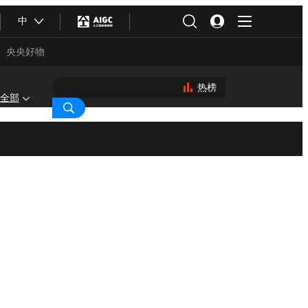
中
央央好物
热榜
全部
合体育
亚冬会