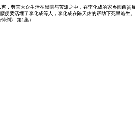
民穷，劳苦大众生活在黑暗与苦难之中，在李化成的家乡闽西贫
腰便要活埋了李化成等人，李化成在陈天佑的帮助下死里逃生。
铸剑》 第1集）