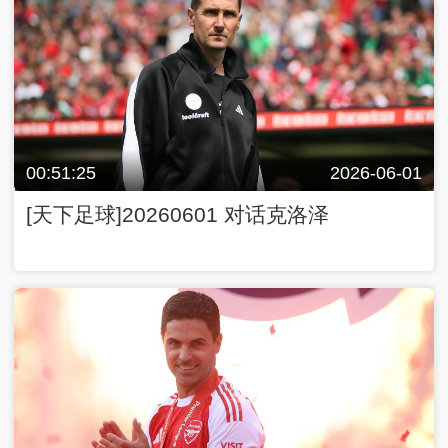
00:51:25
2026-06-01
[天下足球]20260601 对话克洛泽