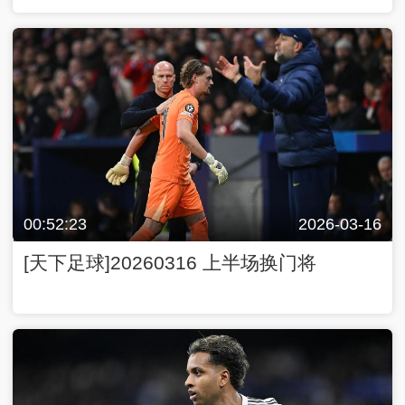
00:52:23
2026-03-16
[天下足球]20260316 上半场换门将