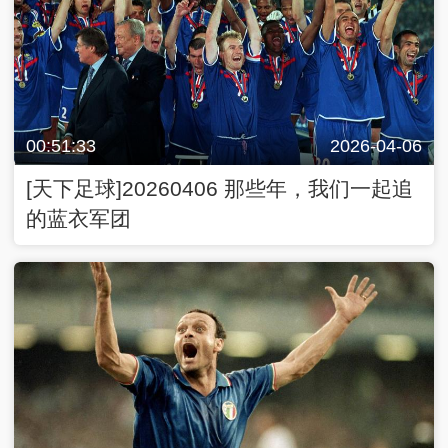
00:51:33
2026-04-06
[天下足球]20260406 那些年，我们一起追
的蓝衣军团