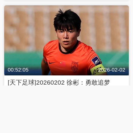
00:52:05
2026-02-02
[天下足球]20260202 徐彬：勇敢追梦