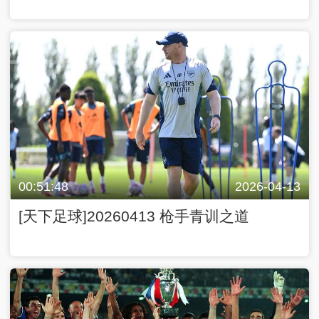
00:51:48
2026-04-13
[天下足球]20260413 枪手青训之道