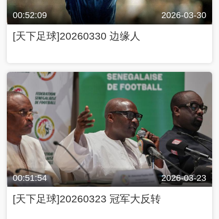
00:52:09
2026-03-30
[天下足球]20260330 边缘人
00:51:54
2026-03-23
[天下足球]20260323 冠军大反转