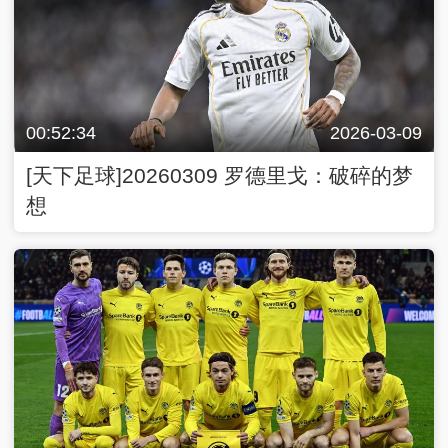
00:52:34
2026-03-09
[天下足球]20260309 罗德里戈：破碎的梦
想