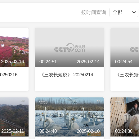
央博
非遗
文化
旅游
科普
健康
乐龄
阅读
按时间查询
云起
超级工厂
智敬中国
全民健康
颜选攻略
海洋
2025-02-16
00:24:51
2025-02-14
00:24:54
收视榜
总台企业白名单
250216
《三农长短说》 20250214
《三农长短说》
2025-02-11
00:24:40
2025-02-10
00:24:38