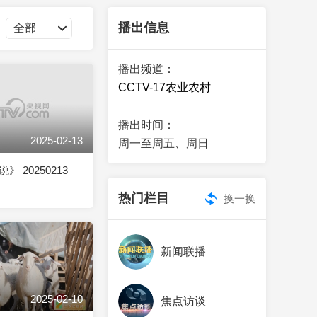
艺术
汽车
数智
5G
产业+
播出信息
时尚
天气
才艺
网展
央央好物
播出频道：
CCTV-17农业农村
播出时间：
2025-02-13
周一至周五、周日
 20250213
热门栏目
换一换
新闻联播
2025-02-10
焦点访谈