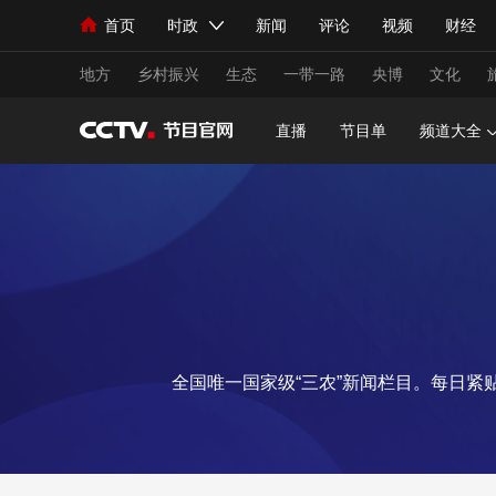
首页
时政
新闻
评论
视频
财经
人民领袖习近平
直播
海外频道
片库
iPanda
栏目大全
联播+
English
中国领导人
节目单
Монгол
听音
央视快评
微视频
习
地方
乡村振兴
生态
一带一路
央博
文化
直播
节目单
频道大全
总台春晚
网络春晚
共产党员网
秧纪录
新闻
国内
国际
评论
经济
军事
人民领袖习近平
联播+
热解读
天天学习
视频
小央视频
小央直播
直播中国
熊猫
全国唯一国家级“三农”新闻栏目。每日
现场
前线
比划
快看
蓝海中国
新兵
体育
直播
竞猜
2026年世界杯
2026
VIP会员
CCTV奥林匹克频道
生活体育大会