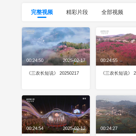
财经
教育
乡村振兴
生态环境
一带一路
完整视频
精彩片段
全部视频
大国智造
大国展会
大国保险
云顶对话
00:24:50
2025-02-17
00:24:55
CCTV.节目官网
直播
节目单
栏目
片库
《三农长短说》 20250217
《三农长短说》 20
00:24:54
2025-02-12
00:24:27