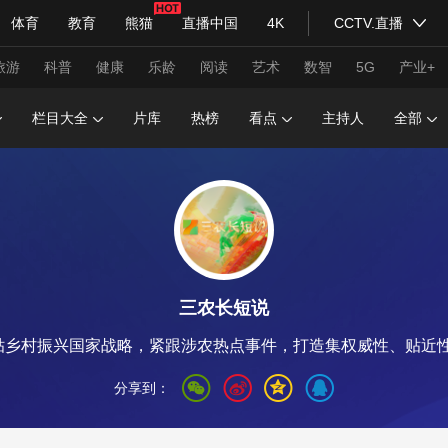
体育
教育
熊猫
直播中国
4K
CCTV.直播
式妙语
主持人
下载央视影音
热解读
天天学习
旅游
科普
健康
乐龄
阅读
艺术
数智
5G
产业+
栏目大全
片库
热榜
看点
主持人
全部
纪录片网
国家大剧院
大型活动
科技
法治
文娱
人物
公益
图片
习式妙语
央视快评
央视网评
光华锐评
锋面
三农长短说
频道
VR/AR
4K专区
全景新闻
紧贴乡村振兴国家战略，紧跟涉农热点事件，打造集权威性、贴近
请入列
人生第一次
人生第二次
分享到：
年冬奥会
CBA
NBA
中超
国足
国际足球
网球
综
体育江湖
文化体育
冰雪道路
足球道路