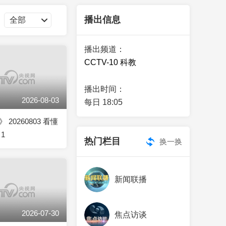
艺术
汽车
数智
5G
产业+
播出信息
时尚
天气
才艺
网展
央央好物
播出频道：
CCTV-10 科教
播出时间：
2026-08-03
每日 18:05
20260803 看懂
1
热门栏目
换一换
新闻联播
2026-07-30
焦点访谈