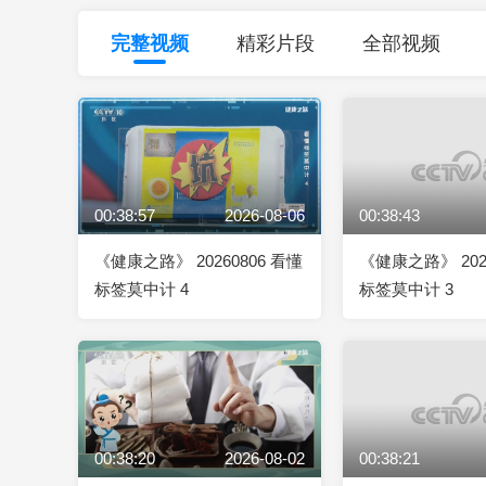
财经
教育
乡村振兴
生态环境
一带一路
完整视频
精彩片段
全部视频
大国智造
大国展会
大国保险
云顶对话
00:38:57
2026-08-06
00:38:43
CCTV.节目官网
直播
节目单
栏目
片库
《健康之路》 20260806 看懂
《健康之路》 202
标签莫中计 4
标签莫中计 3
00:38:20
2026-08-02
00:38:21