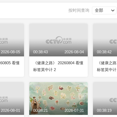
央博
非遗
文化
旅游
科普
健康
乐龄
阅读
按时间查询
云起
超级工厂
智敬中国
全民健康
颜选攻略
海洋
2026-08-05
00:38:43
2026-08-04
00:38:42
热播榜
总台企业白名单
60805 看懂
《健康之路》 20260804 看懂
《健康之路》 
标签莫中计 2
标签莫中计 
2026-08-01
00:38:21
2026-07-31
00:38:19