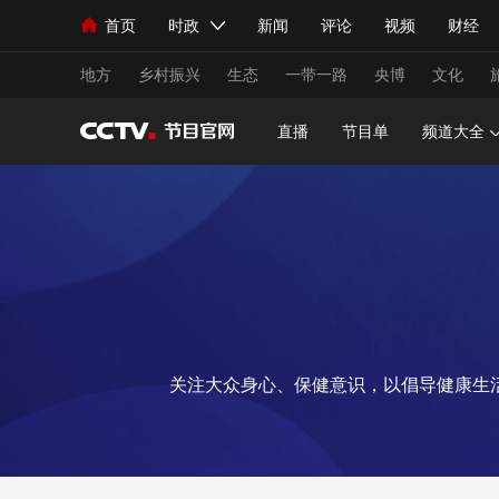
首页
时政
新闻
评论
视频
财经
人民领袖习近平
直播
海外频道
片库
iPanda
栏目大全
联播+
English
中国领导人
节目单
Монгол
听音
央视快评
微视频
习
地方
乡村振兴
生态
一带一路
央博
文化
直播
节目单
频道大全
总台春晚
网络春晚
共产党员网
秧纪录
新闻
国内
国际
评论
经济
军事
人民领袖习近平
联播+
热解读
天天学习
视频
小央视频
小央直播
直播中国
熊猫
关注大众身心、保健意识，以倡导健康生
现场
前线
比划
快看
蓝海中国
新兵
体育
直播
竞猜
2026年世界杯
2026
VIP会员
CCTV奥林匹克频道
生活体育大会