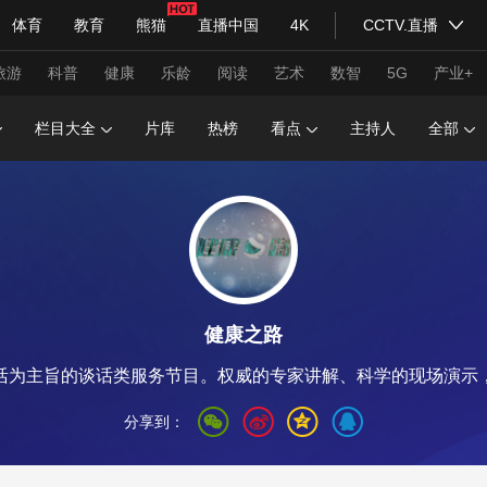
体育
教育
熊猫
直播中国
4K
CCTV.直播
式妙语
主持人
下载央视影音
热解读
天天学习
旅游
科普
健康
乐龄
阅读
艺术
数智
5G
产业+
栏目大全
片库
热榜
看点
主持人
全部
纪录片网
国家大剧院
大型活动
科技
法治
文娱
人物
公益
图片
习式妙语
央视快评
央视网评
光华锐评
锋面
健康之路
频道
VR/AR
4K专区
全景新闻
活为主旨的谈话类服务节目。权威的专家讲解、科学的现场演示
请入列
人生第一次
人生第二次
分享到：
年冬奥会
CBA
NBA
中超
国足
国际足球
网球
综
体育江湖
文化体育
冰雪道路
足球道路