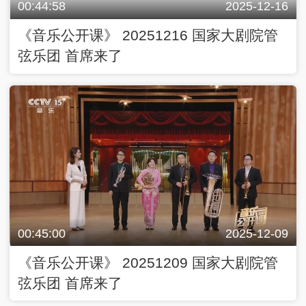
00:44:58
2025-12-16
《音乐公开课》 20251216 国家大剧院管
弦乐团 首席来了
00:45:00
2025-12-09
《音乐公开课》 20251209 国家大剧院管
弦乐团 首席来了