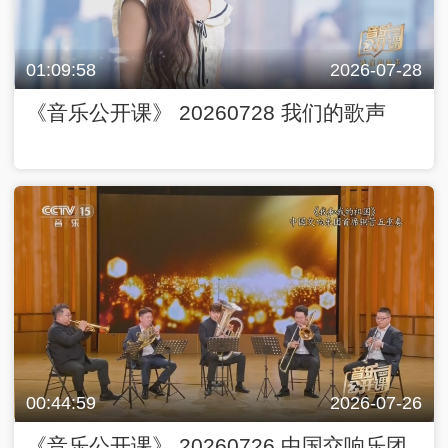
01:09:58
2026-07-28
《音乐公开课》 20260728 我们的歌声
00:44:59
2026-07-26
《音乐公开课》 20260726 中国交响乐团