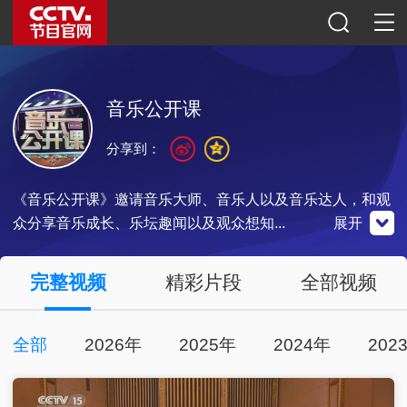
音乐公开课
分享到：
《音乐公开课》邀请音乐大师、音乐人以及音乐达人，和观
众分享音乐成长、乐坛趣闻以及观众想知...
展开
央视影音
完整视频
精彩片段
全部视频
点击下载
全部
2026年
2025年
2024年
202