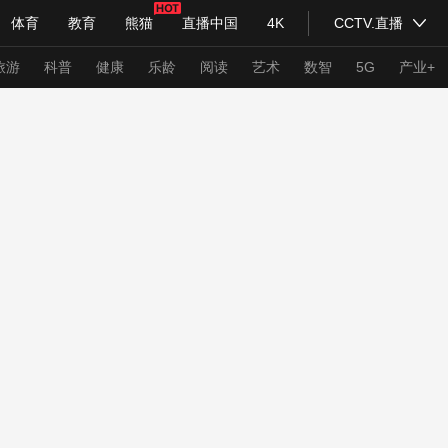
体育
教育
熊猫
直播中国
4K
CCTV.直播
式妙语
主持人
下载央视影音
热解读
天天学习
旅游
科普
健康
乐龄
阅读
艺术
数智
5G
产业+
纪录片网
国家大剧院
大型活动
科技
法治
文娱
人物
公益
图片
习式妙语
央视快评
央视网评
光华锐评
锋面
频道
VR/AR
4K专区
全景新闻
请入列
人生第一次
人生第二次
年冬奥会
CBA
NBA
中超
国足
国际足球
网球
综
体育江湖
文化体育
冰雪道路
足球道路