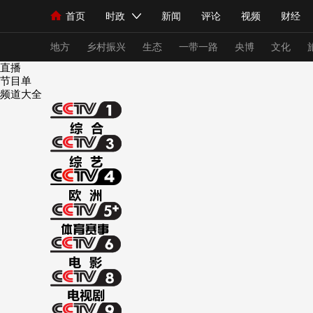
首页
时政
新闻
评论
视频
财经
人民领袖习近平
直播
海外频道
片库
iPanda
栏目大全
联播+
English
中国领导人
节目单
Монгол
听音
央视快评
微视频
习
地方
乡村振兴
生态
一带一路
央博
文化
直播
节目单
频道大全
总台春晚
网络春晚
共产党员网
秧纪录
新闻
国内
国际
评论
经济
军事
人民领袖习近平
联播+
热解读
天天学习
视频
小央视频
小央直播
直播中国
熊猫
现场
前线
比划
快看
蓝海中国
新兵
体育
直播
竞猜
2026年世界杯
2026
VIP会员
CCTV奥林匹克频道
生活体育大会