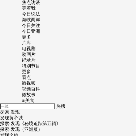
焦点访谈
等着我
今日说法
海峡两岸
今日关注
今日亚洲
更多
片库
电视剧
动画片
纪录片
特别节目
更多
看点
微视频
视频百科
微故事
ai美食
热榜
探索·
发
现
发
现黄帝城
探索·
发
现《秘境追踪第五辑》
探索·
发
现（亚洲版）
发
现之旅