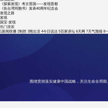
《探索
发
现》考古晋国——
发
现晋都
《告台湾同胞书》
发
表40周年纪念会
发
现之路
发
现
国宝·
发
现
热门搜索
1
新闻联播
2
制胜
3
熊出没
4
今日说法
5
百家讲坛
6
天网
7
天气预报
8
围绕贯彻落实健康中国战略，关注生命全周期