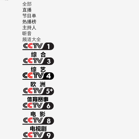
全部
直播
节目单
热播榜
主持人
听音
频道大全