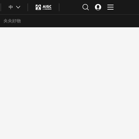
中
央央好物
合体育
亚冬会