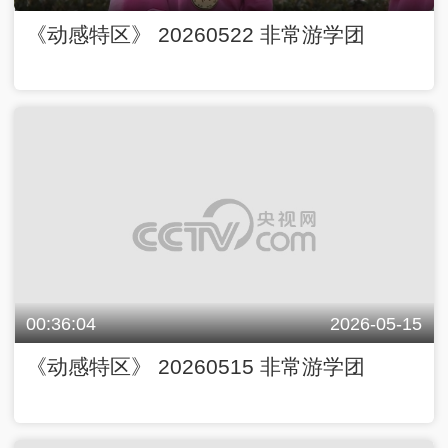
《动感特区》 20260522 非常游学团
00:36:04
2026-05-15
《动感特区》 20260515 非常游学团