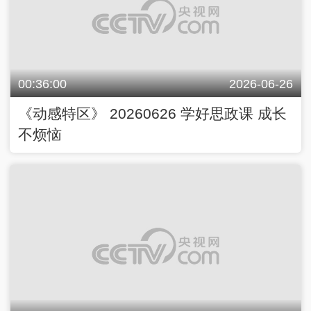
00:36:00
2026-06-26
《动感特区》 20260626 学好思政课 成长
不烦恼