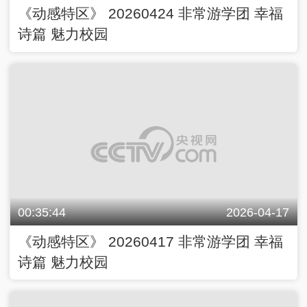
《动感特区》 20260424 非常游学团 幸福
诗篇 魅力校园
00:35:44
2026-04-17
《动感特区》 20260417 非常游学团 幸福
诗篇 魅力校园