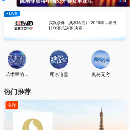
2
陈雨菲获得中国公开赛女单亚军
扫一扫关注
/
3
点击下载
扫一扫关注
实况录像（奥林匹克）-2026年世界男
排联赛总决赛 决赛
艺术里的奥
逐冰追雪
奥秘无穷
林匹克
热门推荐
专题