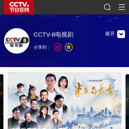
展开
CCTV-8电视剧
分享到：
中央电视台最具权威、最专业的电视剧频道，1994年12月
13日开播，现已实现全天24小时播出。
中央电视台最具权威、最专业的电视剧频道，1994年12月
13日开播，现已实现全天24小时播出。
联系地址：中国北京复兴路11号 中央电视台电视剧频道
邮编：100859
官方微博
微信公众号
央视影音
1
2
青年如何破局乡村振兴
/
3