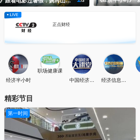
2
《经济半小时》“新新三样”向新向优聚动能：创新药出海开新局
/
3
正点财经
点击关注
扫一扫关注
点击下载
职场健康课
经济半小时
中国经济大
经济信息联
讲堂
播
精彩节目
第一时间