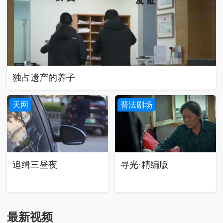
独占遗产的养子
天网
普法剧场
寻光·精编版
追缉三昼夜
最新视频