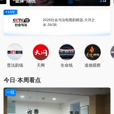
2
“金牌”陪玩
/
3
点击关注
扫一扫关注
2026社会与法电视剧精选-大河之
水-34/36
普法剧场
天网
生命线
道德观察
今日·本周看点
一线