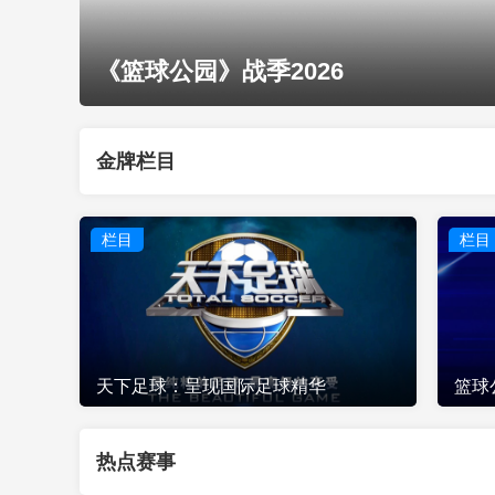
张子宇24+11 中国女篮胜尼日利亚
金牌栏目
栏目
栏目
天下足球：呈现国际足球精华
篮球
热点赛事