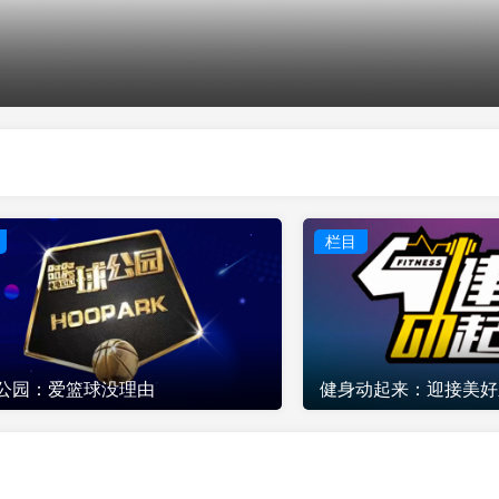
栏目
公园：爱篮球没理由
健身动起来：迎接美好