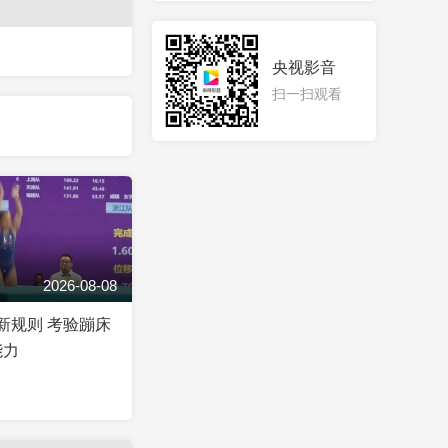
央视影音
扫一扫观看
2026-08-08
分新规则 考验蹦床
能力