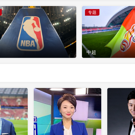
专题
中超