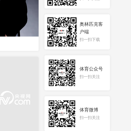
奥林匹克客
户端
扫一扫下载
体育公众号
扫一扫关注
体育微博
扫一扫关注