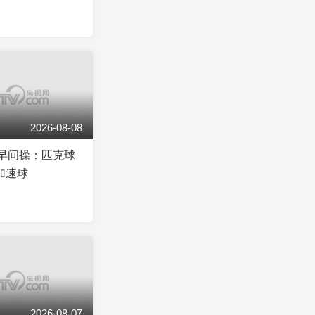
2026-08-08
康早间操：匹克球
加速球
2026-08-07