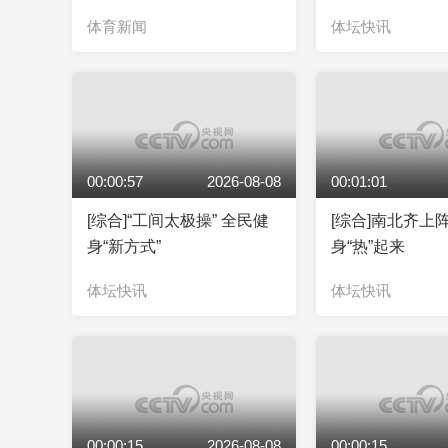
体育新闻
体坛快讯
00:00:57
2026-08-08
00:01:01
[综合]“工间太极操” 全民健
[综合]南北齐上阵
身“新方式”
身“热”起来
体坛快讯
体坛快讯
00:00:15
2026-08-08
00:00:15