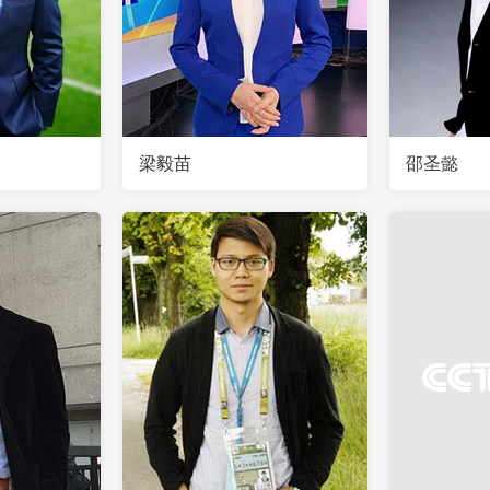
梁毅苗
邵圣懿