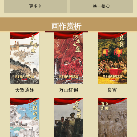
更多
换一换
天堑通途
万山红遍
良宵