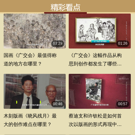
03:29
01:26
00:03:29
00:01:26
国画《广交会》最值得称
《广交会》这幅作品从构
道的地方在哪里？
思到创作都发生了哪些故
事？
00:46
00:57
00:00:46
00:00:57
木刻版画《晓风残月》最
蔡迪支和许钦松是如何首
大的创作难点在哪里？
次以版画的形式再现中国
文化民主人士大营救的？