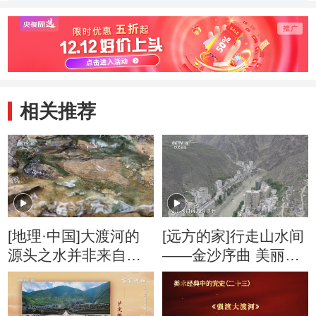
作《强渡大渡
过程中，红军“炮
在大渡
河》，背后有哪些
神”如何扭转乾
生？
鲜为人知的故事？
坤？
相关推荐
[地理·中国]大渡河的
[远方的家]行走山水间
源头之水并非来自雪
——金沙序曲 美丽家
山冰川
园 四川丹巴：大渡河
谷 美丽村寨