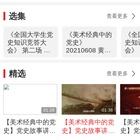
乾坤？
选集
查看更多
《全国大学生党
《美术经典中的
《全
史知识竞答大
党史》
史知
会》 第二场 雄
20210608 黄河
会》
关漫道
三门峡·中流砥
运决
20210607
柱（42）
2021
精选
查看更多
01:28
01:38
【美术经典中的党
【美术经典中的党
【美术
史】党史故事讲
史】党史故事讲
史】党
述：画家傅抱石创
述：强渡大渡河的
述：中