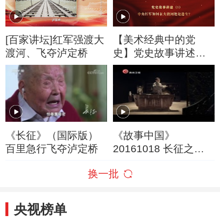
[百家讲坛]红军强渡大
【美术经典中的党
渡河、飞夺泸定桥
史】党史故事讲述：
中央红军如何在大渡
河绝处逢生？
《长征》（国际版）
《故事中国》
百里急行飞夺泸定桥
20161018 长征之飞
夺泸定桥
换一批
央视榜单