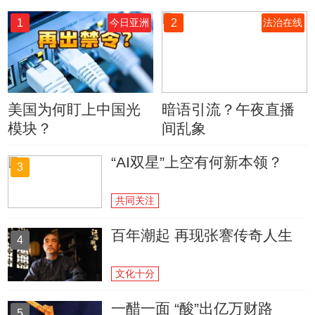
1
2
今日亚洲
法治在线
美国为何盯上中国光
暗语引流？午夜直播
模块？
间乱象
“AI双星”上空有何新本领？
3
共同关注
百年潮起 再现张謇传奇人生
4
文化十分
一醋一面 “酸”出亿万财路
5