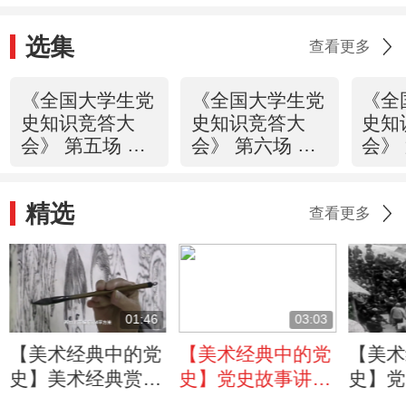
何建成的？
选集
查看更多
《全国大学生党
《全国大学生党
《全
史知识竞答大
史知识竞答大
史知
会》 第五场 火
会》 第六场 改
会》
红年代
革春潮
了人
20210610
20210611
2021
精选
查看更多
01:46
03:03
【美术经典中的党
【美术经典中的党
【美术
史】美术经典赏
史】党史故事讲
史】党
析：国画《幸福
述：在经费不足人
述：延