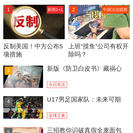
1
2
新闻1+1
中国法治观察
反制美国！中方公布5
上班“摸鱼”公司有权开
项措施
除吗？
新版《防卫白皮书》藏祸心
3
今日关注
U17男足国家队：未来可期
4
足球之夜
三招教你识破真假全麦面包
5