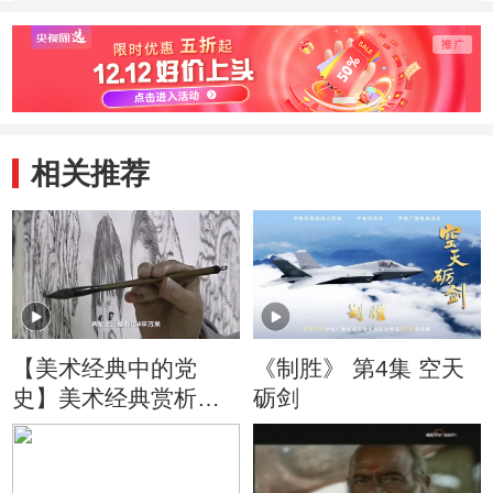
渠》为何是集体创
力不够的情况下，
要修建
作的？
幸福渠是如何建成
的？
相关推荐
【美术经典中的党
《制胜》 第4集 空天
史】美术经典赏析：
砺剑
国画《幸福渠》为何
是集体创作的？