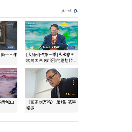
换一组
甲倾十三年
[大师列传第三季]从水彩画
转向国画 郭怡孮的思想转...
的青城山
《画家刘万鸣》 第1集 笔墨
精微