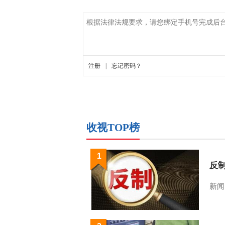
收视TOP榜
1
反
新闻