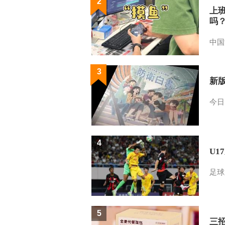
2
上
吗
中国
3
新
今日
4
U1
足球
5
三