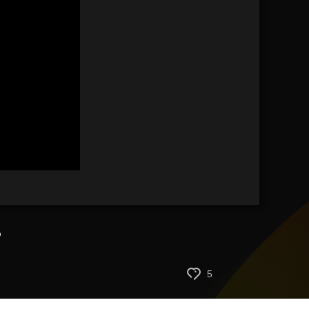
静
音
(m)
？
5