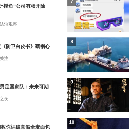
7
班“摸鱼”公司有权开除
？
法治观察
8
版《防卫白皮书》藏祸心
关注
9
7男足国家队：未来可期
之夜
10
招教你识破真假全麦面包