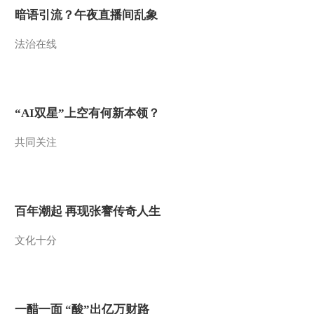
暗语引流？午夜直播间乱象
法治在线
“AI双星”上空有何新本领？
共同关注
百年潮起 再现张謇传奇人生
文化十分
一醋一面 “酸”出亿万财路