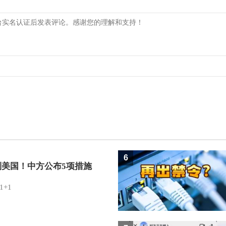
6
制美国！中方公布5项措施
1+1