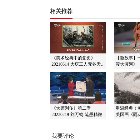
相关推荐
《美术经典中的党史》
【微故事】
20210614 大庆工人无冬天...
渡大渡河》
《大师列传》第二季
重温经典！
20230219 刘万鸣 笔墨精微...
美国画《雨