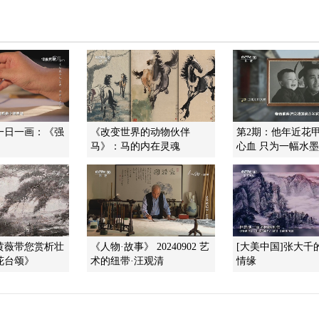
一日一画：《强
《改变世界的动物伙伴
第2期：他年近花
马》：马的内在灵魂
心血 只为一幅水墨
黄薇带您赏析壮
《人物·故事》 20240902 艺
[大美中国]张大千
花台颂》
术的纽带·汪观清
情缘