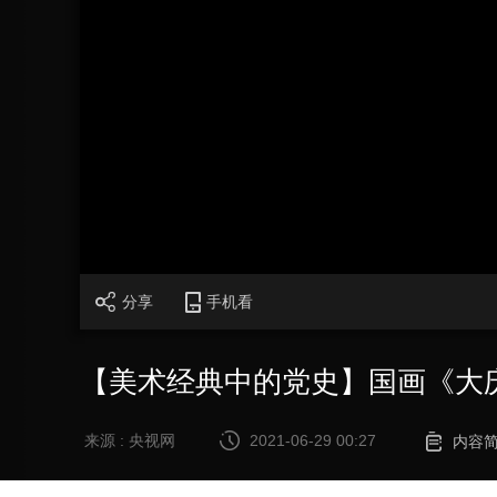
加
载
/
完
成
:
0%
分享
手机看
【美术经典中的党史】国画《大
来源 : 央视网
2021-06-29 00:27
内容