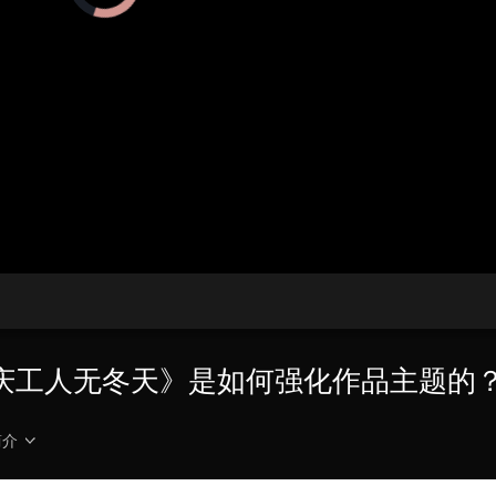
在
加
载
视
频
播
放
器。
播
画
放
质
速
度
庆工人无冬天》是如何强化作品主题的
简介