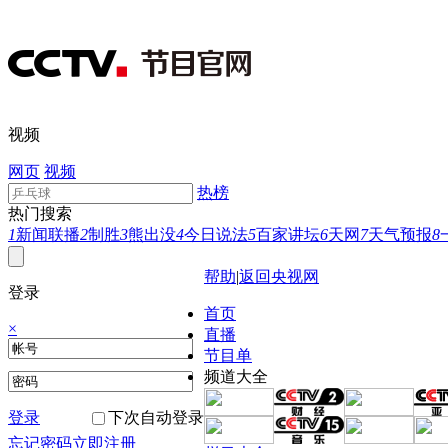
视频
网页
视频
热榜
热门搜索
1
新闻联播
2
制胜
3
熊出没
4
今日说法
5
百家讲坛
6
天网
7
天气预报
8
帮助
|
返回央视网
登录
首页
×
直播
节目单
频道大全
登录
下次自动登录
忘记密码
立即注册