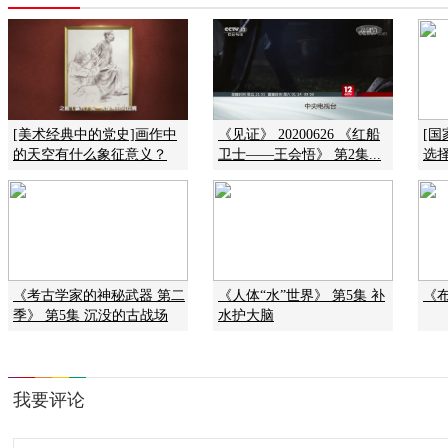
[美术经典中的党史]画作中
《见证》 20200626 《红船
[
的天空有什么象征意义？
卫士——王会悟》 第2集...
选
《考古学家的神秘武器 第二
《人体“水”世界》 第5集 补
《布
季》 第5集 沉没的古战场
水护大脑