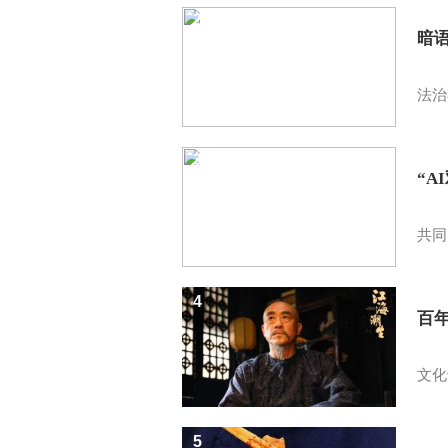
2
暗
法治
3
“A
共同
4
百
文化
5