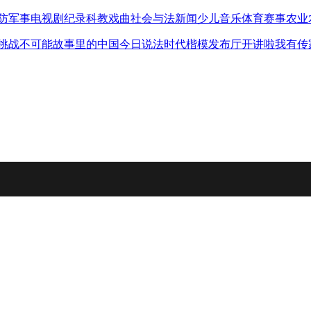
防军事
电视剧
纪录
科教
戏曲
社会与法
新闻
少儿
音乐
体育赛事
农业
挑战不可能
故事里的中国
今日说法
时代楷模发布厅
开讲啦
我有传