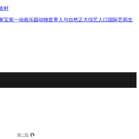
农村
家宝
第一动画乐园
动物世界
人与自然
正大综艺
人口
国际艺苑
生
换一组