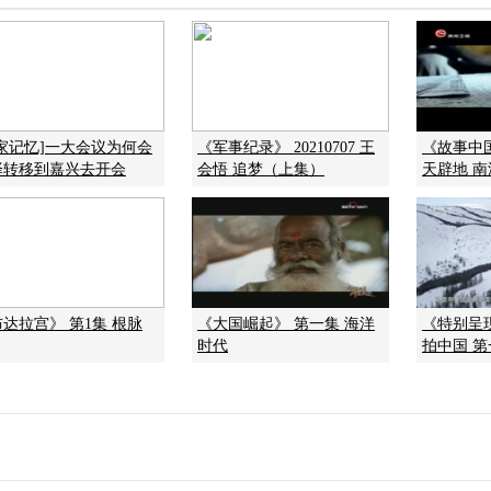
国家记忆]一大会议为何会
《军事纪录》 20210707 王
《故事中国》
择转移到嘉兴去开会
会悟 追梦（上集）
天辟地 
达拉宫》 第1集 根脉
《大国崛起》 第一集 海洋
《特别呈现》
时代
拍中国 第