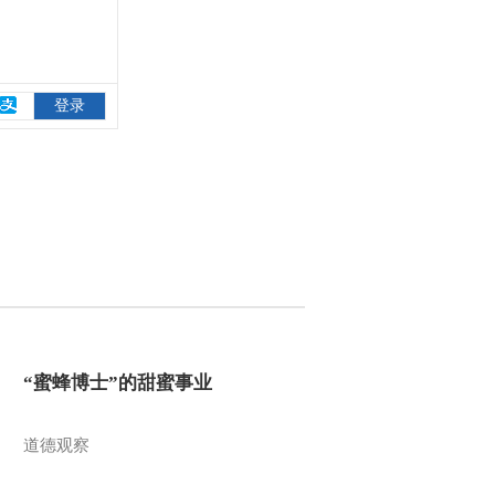
“蜜蜂博士”的甜蜜事业
道德观察