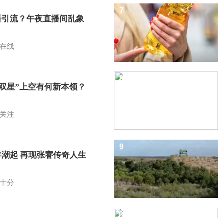
7
语引流？午夜直播间乱象
在线
8
I双星”上空有何新本领？
关注
9
年潮起 再现张謇传奇人生
十分
10