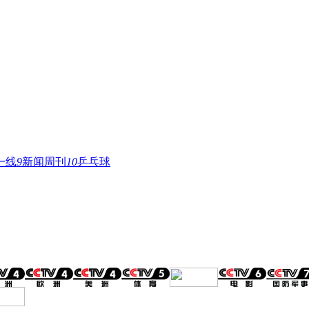
一线
9
新闻周刊
10
乒乓球