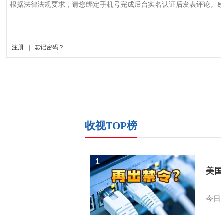
收视TOP榜
1
美
今日