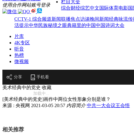
栏目大全
使用合作网站账号登录
综合
财经
综艺
中文国际
体育
电影
国
CCTV-1 综合频道
新闻联播
焦点访谈
晚间新闻
经典咏流传
活提示
中华民族
秘境之眼
典籍里的中国
中国诗词大会
片库
4K专区
听音
热榜
微视频
分享
手机看
美术经典中的党史
收藏
加载中...
[美术经典中的党史]画作中两位女性形象分别是谁？
来源 : 央视网
2021-03-05 20:57
内容简介
中共一大会议
王会悟
相关推荐