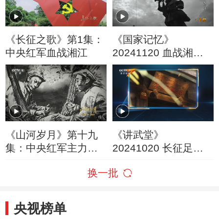
《长征之歌》第1集：
《国家记忆》
中央红军血战湘江
20241120 血战湘江
冲破封锁
《山河岁月》第十九
《讲武堂》
集：中央红军主力被
20241020 长征足迹
迫开始长征 留守红军
第3集 四渡赤水出奇
换一批
开展游击战争
兵
央视榜单