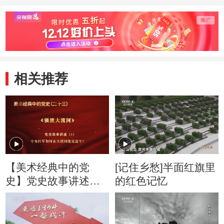
大渡河的惊涛骇
样渡河作战的？
作《强
浪？
河》，
鲜为人
相关推荐
【美术经典中的党
[记住乡愁]半面红旗里
史】党史故事讲述：
的红色记忆
中央红军如何在大渡
河绝处逢生？