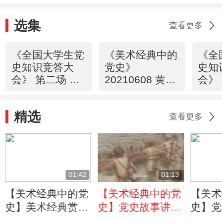
选集
查看更多
《全国大学生党
《美术经典中的
《全
史知识竞答大
党史》
史知
会》 第二场 雄
20210608 黄河
会》
关漫道
三门峡·中流砥
运决
20210607
柱（42）
2021
精选
查看更多
01:42
01:13
【美术经典中的党
【美术经典中的党
【美术
史】美术经典赏
史】党史故事讲
史】党
析：画作如何表现
述：中央红军是怎
述：画