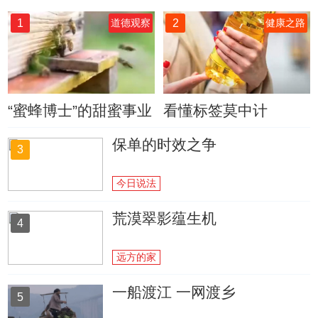
1
2
道德观察
健康之路
“蜜蜂博士”的甜蜜事业
看懂标签莫中计
保单的时效之争
3
今日说法
荒漠翠影蕴生机
4
远方的家
一船渡江 一网渡乡
5