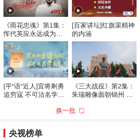
《雨花忠魂》第1集：
[百家讲坛]红旗渠精神
恽代英应永远成为中
的内涵
国革命青年的楷模
[平“语”近人]宜将剩勇
《三大战役》第2集：
追穷寇 不可沽名学霸
朱瑞雕像面朝锦州 革
王
命精神永存校园
换一批
央视榜单