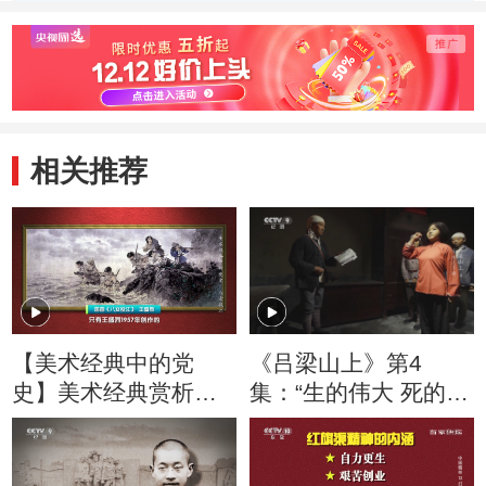
借鉴传统中国画技
环境塑造人物大无
何以八
法？
畏的革命精神？
材进行
相关推荐
【美术经典中的党
《吕梁山上》第4
史】美术经典赏析：
集：“生的伟大 死的光
画作如何反映东北抗
荣”
联战士的英勇？