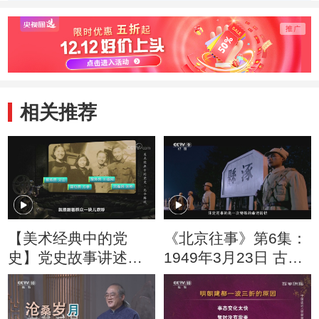
式是如何举行的？
北平和平解放做出
渠》如
了怎样的贡献？
福”这
相关推荐
【美术经典中的党
《北京往事》第6集：
史】党史故事讲述：
1949年3月23日 古都
北平解放入城式是如
北平的命运拐点
何举行的？