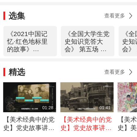
献？
选集
查看更多
《2021中国记
《全国大学生党
《全
忆·红色地标里
史知识竞答大
史知
的故事》
会》 第五场 火
会》
20210612
红年代
革春
20210610
2021
精选
查看更多
01:28
01:41
【美术经典中的党
【美术经典中的党
【美术
史】党史故事讲
史】党史故事讲
史】美
述：北平解放入城
述：北平地下党为
析：国