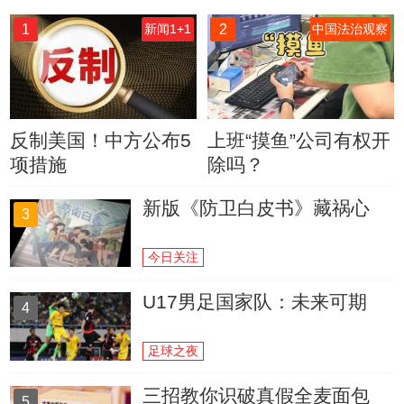
1
2
新闻1+1
中国法治观察
反制美国！中方公布5
上班“摸鱼”公司有权开
项措施
除吗？
新版《防卫白皮书》藏祸心
3
今日关注
U17男足国家队：未来可期
4
足球之夜
三招教你识破真假全麦面包
5