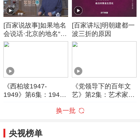
[百家说故事]如果地名
[百家讲坛]明朝建都一
会说话·北京的地名“履
波三折的原因
历”
《西柏坡1947-
《党领导下的百年文
1949》第6集：1949
艺》第2集：艺术家齐
年9月21日 中国人民
聚北平 商讨召开全国
换一批
政治协商会议第一届
文艺工作者大会的筹
全体会议在北平中南
备工作
海怀仁堂隆重开幕
央视榜单