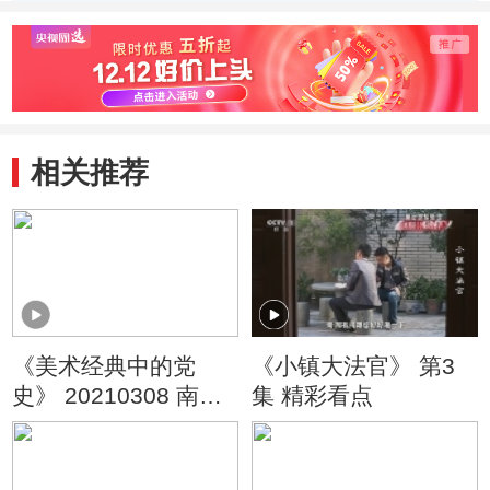
戴红领带臂膀扎白
碑基石石材从何而
民英
毛巾？
来？
如何
相关推荐
《美术经典中的党
《小镇大法官》 第3
史》 20210308 南泥
集 精彩看点
湾 （15）