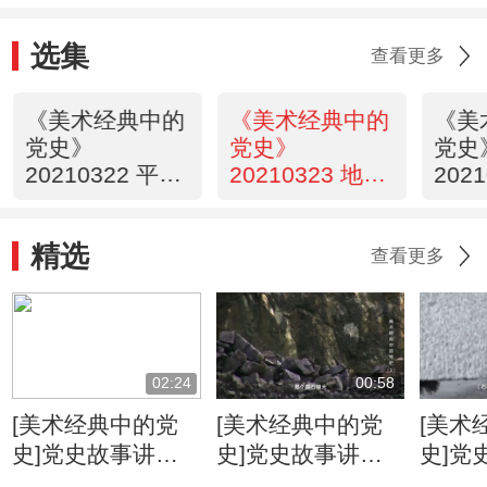
选集
查看更多
《美术经典中的
《美术经典中的
《美
党史》
党史》
党史
20210322 平型
20210323 地道
202
关连续画
战 （22）
大渡
（21）
精选
查看更多
02:24
00:58
[美术经典中的党
[美术经典中的党
[美术
史]党史故事讲
史]党史故事讲
史]党
述：起义军为何佩
述：人民英雄纪念
述：3