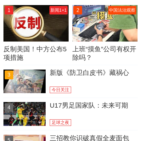
1
2
新闻1+1
中国法治观察
反制美国！中方公布5
上班“摸鱼”公司有权开
项措施
除吗？
新版《防卫白皮书》藏祸心
3
今日关注
U17男足国家队：未来可期
4
足球之夜
三招教你识破真假全麦面包
5