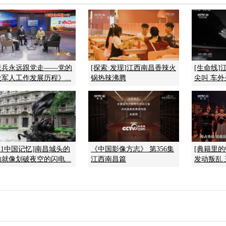
老兵永远跟党走——党的
[探索·发现]江西南昌香辣火
[生命线]
军人工作发展历程》...
锅热辣沸腾
尖叫 车
021中国记忆]南昌城头的
《中国影像方志》 第356集
[典籍里
就像划破夜空的闪电...
江西南昌篇
发动叛乱 