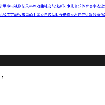
防军事
电视剧
纪录
科教
戏曲
社会与法
新闻
少儿
音乐
体育赛事
农业
挑战不可能
故事里的中国
今日说法
时代楷模发布厅
开讲啦
我有传
义？