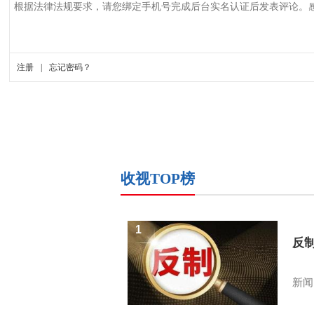
收视TOP榜
1
反
新闻