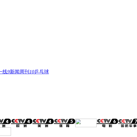
一线
9
新闻周刊
10
乒乓球