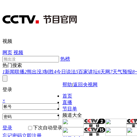
视频
网页
视频
热榜
热门搜索
1
新闻联播
2
熊出没
3
制胜
4
今日说法
5
百家讲坛
6
天网
7
天气预报
8
帮助
|
返回央视网
登录
首页
×
直播
节目单
频道大全
登录
下次自动登录
忘记密码
立即注册