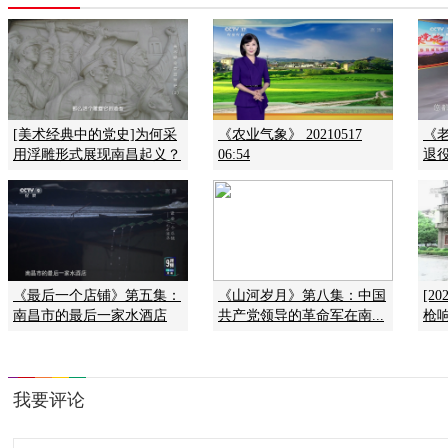
[美术经典中的党史]为何采
《农业气象》 20210517
《
用浮雕形式展现南昌起义？
06:54
退役
《最后一个店铺》第五集：
《山河岁月》第八集：中国
[2
南昌市的最后一家水酒店
共产党领导的革命军在南...
枪响