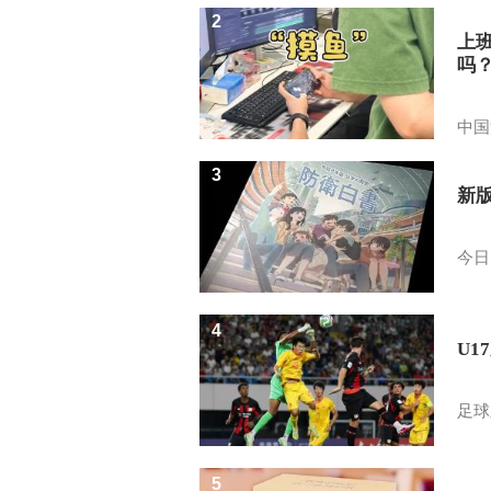
2
上
吗
中国
3
新
今日
4
U1
足球
5