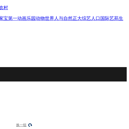
农村
家宝
第一动画乐园
动物世界
人与自然
正大综艺
人口
国际艺苑
生
换一组