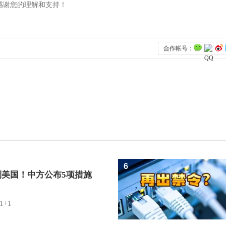
6
制美国！中方公布5项措施
1+1