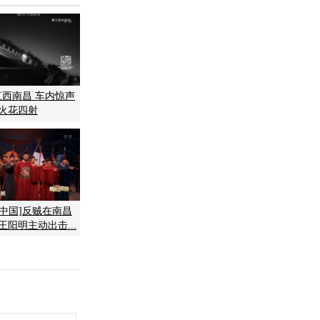
江西南昌 车内惊声
外火花四射
的中国]反贼在南昌
王阳明主动出击...