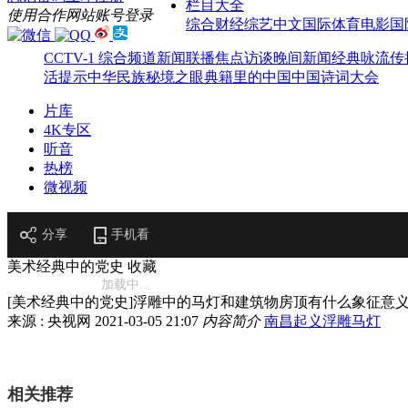
栏目大全
使用合作网站账号登录
综合
财经
综艺
中文国际
体育
电影
国
CCTV-1 综合频道
新闻联播
焦点访谈
晚间新闻
经典咏流传
活提示
中华民族
秘境之眼
典籍里的中国
中国诗词大会
片库
4K专区
听音
热榜
微视频
分享
手机看
美术经典中的党史
收藏
加载中...
[美术经典中的党史]浮雕中的马灯和建筑物房顶有什么象征意
来源 : 央视网
2021-03-05 21:07
内容简介
南昌起义
浮雕
马灯
相关推荐