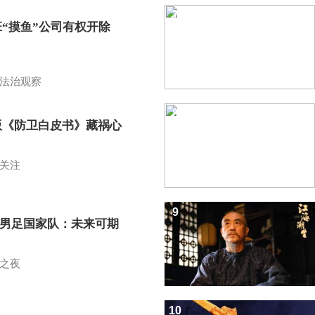
7
班“摸鱼”公司有权开除
？
法治观察
8
版《防卫白皮书》藏祸心
关注
9
7男足国家队：未来可期
之夜
10