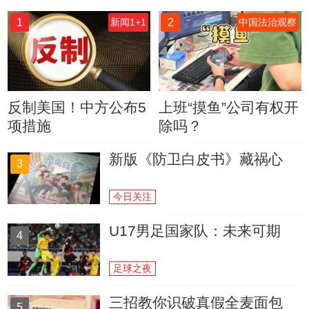
1
2
新闻1+1
中国法治观察
反制美国！中方公布5
上班“摸鱼”公司有权开
项措施
除吗？
新版《防卫白皮书》藏祸心
3
今日关注
U17男足国家队：未来可期
4
足球之夜
三招教你识破真假全麦面包
5