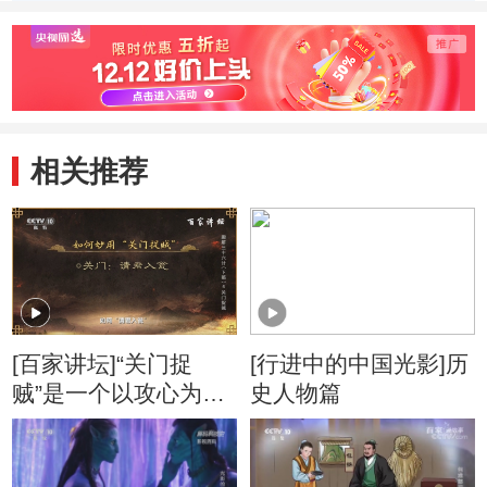
风，傅抱石如何通
光影展现细节？
命名的
过画笔展现渡河场
有何
景？
相关推荐
[百家讲坛]“关门捉
[行进中的中国光影]历
贼”是一个以攻心为主
史人物篇
的战术