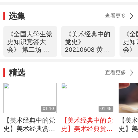
选集
查看更多
《全国大学生党
《美术经典中的
《全
史知识竞答大
党史》
史知
会》 第二场 雄
20210608 黄河
会》
关漫道
三门峡·中流砥
运决
20210607
柱（42）
2021
精选
查看更多
01:10
01:45
【美术经典中的党
【美术经典中的党
【美
史】美术经典赏
史】美术经典赏
史】
析：没有实地采
析：画作如何利用
析：