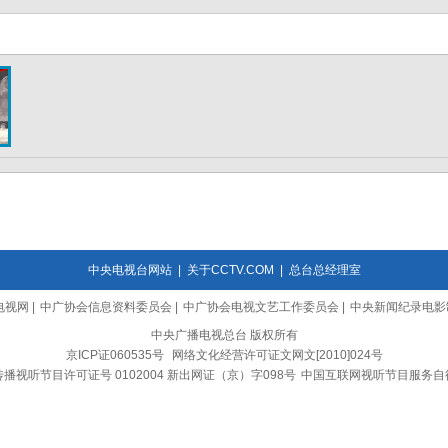
中央电视台网站
|
关于CCTV.COM
|
总台总经理室
电视网
|
中广协会信息资料委员会
|
中广协会电视文艺工作委员会
|
中央新闻纪录电影
中央广播电视总台 版权所有
京ICP证060535号
网络文化经营许可证文网文[2010]024号
播视听节目许可证号 0102004 新出网证（京）字098号
中国互联网视听节目服务自