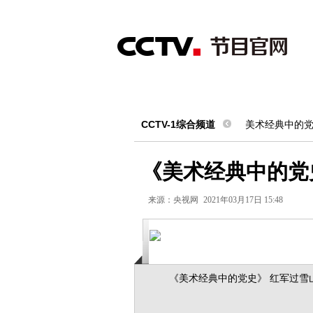
首页
直播
节目单
综合
新闻
财经
综艺
中文国际
体
CCTV-1综合频道
美术经典中的
《美术经典中的党
来源：
央视网
2021年03月17日 15:48
《美术经典中的党史》 红军过雪