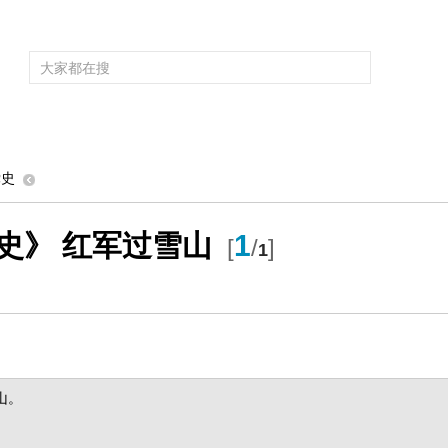
频道大全
栏目大全
片库
4K专区
听
育
电影
国防军事
电视剧
纪录
科教
戏曲
社会与法
少
党史
史》 红军过雪山
1
[
/
]
1
山。