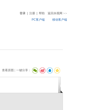
登录
|
注册
|
帮助
返回央视网
>>
PC客户端
移动客户端
音
热榜
微视频
儿
音乐
体育赛事
农业农村
查看原图 |
一键分享：