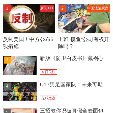
1
2
新闻1+1
中国法治观察
反制美国！中方公布5
上班“摸鱼”公司有权开
项措施
除吗？
新版《防卫白皮书》藏祸心
3
今日关注
U17男足国家队：未来可期
4
足球之夜
三招教你识破真假全麦面包
5