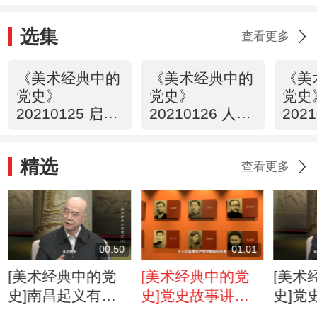
选集
查看更多
《美术经典中的
《美术经典中的
《美
党史》
党史》
党史
20210125 启航
20210126 人民
202
——中共一大会
英雄纪念碑浮雕
运动
议 （1）
·南昌起义 （2）
精选
查看更多
00:50
01:01
[美术经典中的党
[美术经典中的党
[美术
史]南昌起义有何
史]党史故事讲
史]党
重大历史意义？
述：石库门内的传
述：