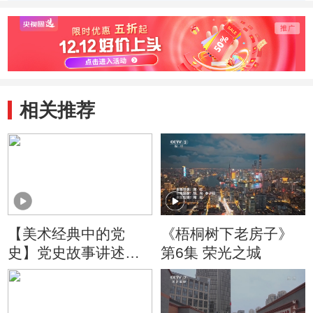
奇
召开
事
相关推荐
【美术经典中的党
《梧桐树下老房子》
史】党史故事讲述：
第6集 荣光之城
红岩精神永放光芒！
百幅经典学党史之
《红岩》