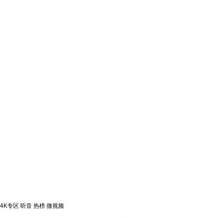
片库
4K专区
听音
热榜
微视频