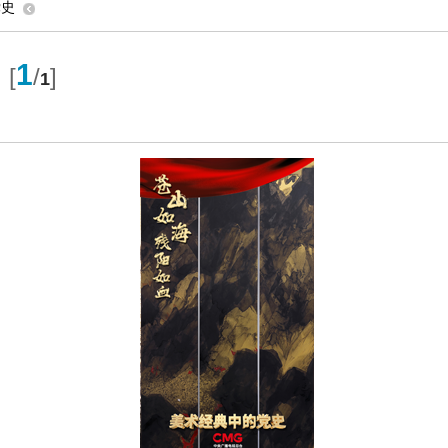
党史
1
[
/
]
1