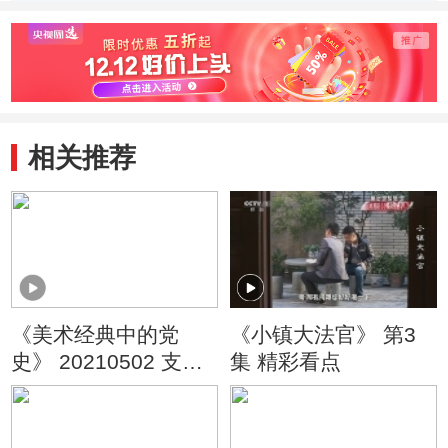
戴红领带臂膀扎白
碑基石石材从何而
民英
毛巾？
来？
如何
相关推荐
《美术经典中的党
《小镇大法官》 第3
史》 20210502 支前
集 精彩看点
（31）