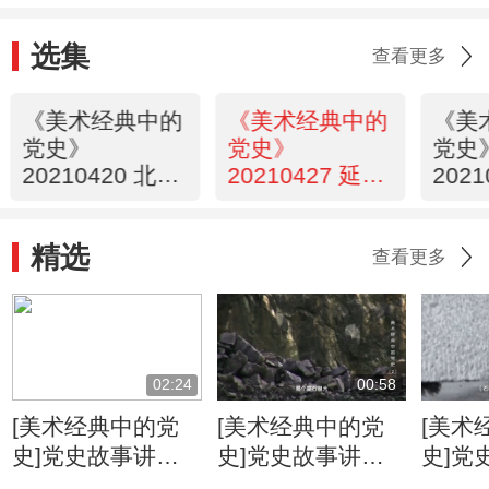
选集
查看更多
《美术经典中的
《美术经典中的
《美
党史》
党史》
党史
20210420 北平
20210427 延安
202
解放（28）
火炬（30）
（31
精选
查看更多
02:24
00:58
[美术经典中的党
[美术经典中的党
[美术
史]党史故事讲
史]党史故事讲
史]党
述：起义军为何佩
述：人民英雄纪念
述：3