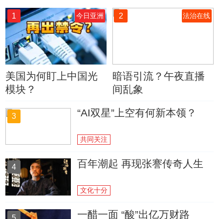
1
2
今日亚洲
法治在线
美国为何盯上中国光
暗语引流？午夜直播
模块？
间乱象
“AI双星”上空有何新本领？
3
共同关注
百年潮起 再现张謇传奇人生
4
文化十分
一醋一面 “酸”出亿万财路
5