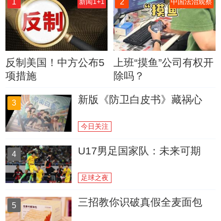
1
2
新闻1+1
中国法治观察
反制美国！中方公布5
上班“摸鱼”公司有权开
项措施
除吗？
新版《防卫白皮书》藏祸心
3
今日关注
U17男足国家队：未来可期
4
足球之夜
三招教你识破真假全麦面包
5