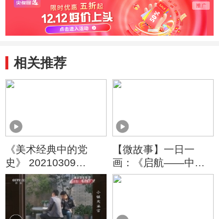
毛巾？
来？
如何
相关推荐
《美术经典中的党
【微故事】一日一
史》 20210309
画：《启航——中共
（16）
一大会议》