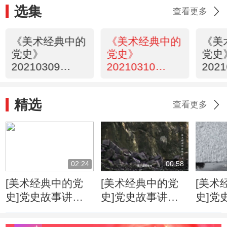
选集
查看更多
《美术经典中的
《美术经典中的
《美
党史》
党史》
党史
20210309
20210310
2021
（16）
（17）
（18
精选
查看更多
02:24
00:58
[美术经典中的党
[美术经典中的党
[美术
史]党史故事讲
史]党史故事讲
史]党
述：起义军为何佩
述：人民英雄纪念
述：3
戴红领带臂膀扎白
碑基石石材从何而
民英